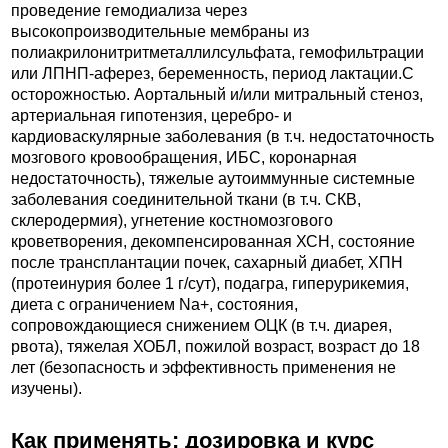
проведение гемодиализа через
высокопроизводительные мембраны из
полиакрилонитритметаллилсульфата, гемофильтрации
или ЛПНП-аферез, беременность, период лактации.C
осторожностью. Аортальный и/или митральный стеноз,
артериальная гипотензия, церебро- и
кардиоваскулярные заболевания (в т.ч. недостаточность
мозгового кровообращения, ИБС, коронарная
недостаточность), тяжелые аутоиммунные системные
заболевания соединительной ткани (в т.ч. СКВ,
склеродермия), угнетение костномозгового
кроветворения, декомпенсированная ХСН, состояние
после трансплантации почек, сахарный диабет, ХПН
(протеинурия более 1 г/сут), подагра, гиперурикемия,
диета с ограничением Na+, состояния,
сопровождающиеся снижением ОЦК (в т.ч. диарея,
рвота), тяжелая ХОБЛ, пожилой возраст, возраст до 18
лет (безопасность и эффективность применения не
изучены).
Как применять: дозировка и курс