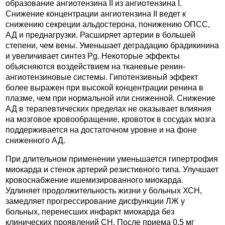
образование ангиотензина II из ангиотензина I.
Снижение концентрации ангиотензина II ведет к
снижению секреции альдостерона, понижению ОПСС,
АД и преднагрузки. Расширяет артерии в большей
степени, чем вены. Уменьшает деградацию брадикинина
и увеличивает синтез Pg. Некоторые эффекты
объясняются воздействием на тканевые ренин-
ангиотензиновые системы. Гипотензивный эффект
более выражен при высокой концентрации ренина в
плазме, чем при нормальной или сниженной. Снижение
АД в терапевтических пределах не оказывает влияния
на мозговое кровообращение, кровоток в сосудах мозга
поддерживается на достаточном уровне и на фоне
сниженного АД.
При длительном применении уменьшается гипертрофия
миокарда и стенок артерий резистивного типа. Улучшает
кровоснабжение ишемизированного миокарда.
Удлиняет продолжительность жизни у больных ХСН,
замедляет прогрессирование дисфункции ЛЖ у
больных, перенесших инфаркт миокарда без
клинических проявлений СН. После приема 0.5 мг