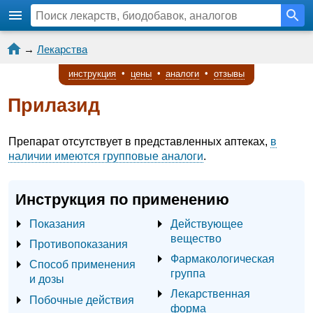
→
Лекарства
инструкция
•
цены
•
аналоги
•
отзывы
Прилазид
Препарат отсутствует в представленных аптеках,
в
наличии имеются групповые аналоги
.
Инструкция по применению
Показания
Действующее
вещество
Противопоказания
Фармакологическая
Способ применения
группа
и дозы
Лекарственная
Побочные действия
форма