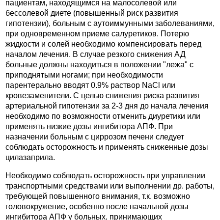
пациентам, находящимся на малосолевой или
бессолевой диете (повышенный риск развития
гипотензии), больным с аутоиммунными заболеваниями,
при одновременном приеме салуретиков. Потерю
жидкости и солей необходимо компенсировать перед
началом лечения. В случае резкого снижения АД
больные должны находиться в положении "лежа" с
приподнятыми ногами; при необходимости
парентерально вводят 0.9% раствор NaCl или
кровезаменители. С целью снижения риска развития
артериальной гипотензии за 2-3 дня до начала лечения
необходимо по возможности отменить диуретики или
применять низкие дозы ингибитора АПФ. При
назначении больным с циррозом печени следует
соблюдать осторожность и применять сниженные дозы
цилазаприла.
Необходимо соблюдать осторожность при управлении
транспортными средствами или выполнении др. работы,
требующей повышенного внимания, т.к. возможно
головокружение, особенно после начальной дозы
ингибитора АПФ у больных, принимающих