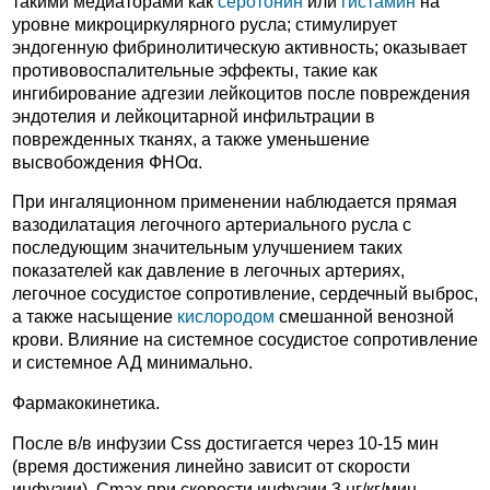
такими медиаторами как
серотонин
или
гистамин
на
уровне микроциркулярного русла; стимулирует
эндогенную фибринолитическую активность; оказывает
противовоспалительные эффекты, такие как
ингибирование адгезии лейкоцитов после повреждения
эндотелия и лейкоцитарной инфильтрации в
поврежденных тканях, а также уменьшение
высвобождения ФНОα.
При ингаляционном применении наблюдается прямая
вазодилатация легочного артериального русла с
последующим значительным улучшением таких
показателей как давление в легочных артериях,
легочное сосудистое сопротивление, сердечный выброс,
а также насыщение
кислородом
смешанной венозной
крови. Влияние на системное сосудистое сопротивление
и системное АД минимально.
Фармакокинетика.
После в/в инфузии Css достигается через 10-15 мин
(время достижения линейно зависит от скорости
инфузии). Cmax при скорости инфузии 3 нг/кг/мин -