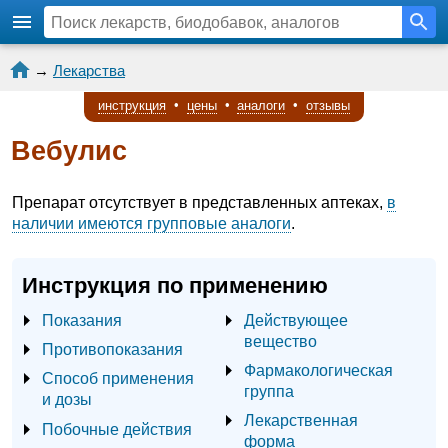
→
Лекарства
инструкция
•
цены
•
аналоги
•
отзывы
Вебулис
Препарат отсутствует в представленных аптеках,
в
наличии имеются групповые аналоги
.
Инструкция по применению
Показания
Действующее
вещество
Противопоказания
Фармакологическая
Способ применения
группа
и дозы
Лекарственная
Побочные действия
форма