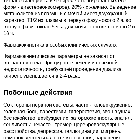
тетранорилопроста и четырех конъюгированных его
форм - диастереоизомеров), 20% - с желчью. Выведение
метаболитов из плазмы и с мочой имеет двухфазный
характер: T1/2 из плазмы в первую фазу - около 2 ч, во
вторую фазу - около 5 ч, а для мочи - соответственно 2 и
18 ч.
Фармакокинетика в особых клинических случаях.
Фармакокинетические параметры не зависят от
возраста и пола. При циррозе печени и почечной
недостаточности, требующей проведения диализа,
клиренс уменьшается в 2-4 раза.
Побочные действия
Со стороны нервной системы: часто - головокружение,
головная боль, парестезии, гиперестезия, звон в ушах,
беспокойство, возбуждение, заторможенность, апатия,
сонливость; нечасто - тремор, цереброваскулярные
расстройства, депрессия, галлюцинации, мигрень,
обморок, длительная потеря сознания, нарушение