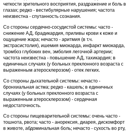
четкости зрительного восприятия, раздражение и боль в
глазах; редко - вестибулярные нарушения; частота
неизвестна - спутанность сознания.
Со стороны сердечно-сосудистой системы: часто -
снижение АД, брадикардия, приливы крови к коже и
ощущение жара; нечасто - аритмия (в т.ч.
экстрасистолия), ишемия миокарда, инфаркт миокарда,
тромбоз глубоких вен, эмболия легочной артерии;
частота неизвестна - повышение АД, тахикардия; в
единичных случаях (у больных преклонного возраста с
выраженным атеросклерозом) - отек легких.
Со стороны дыхательной системы: нечасто -
бронхиальная астма; редко - кашель; в единичных
случаях (у больных преклонного возраста с
выраженным атеросклерозом) - сердечная
недостаточность.
Со стороны пищеварительной системы: очень часто -
тошнота, рвота; часто - анорексия, диарея, дискомфорт
в животе, абдоминальная боль; нечасто - сухость во рту,