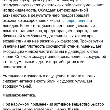
гиалуроновую кислоту клеточных оболочек, уменьшает
их проницаемость. Обладает антиоксидантной
активностью, в результате чего предотвращает
окисление аскорбиновой кислоты,
адреналина
и
липидов. Кроме того, уменьшает проницаемость и
ломкость капилляров, предотвращает повреждение
базальной мембраны эндотелиальных клеток при
воздействии на нее различных факторов. Троксерутин
увеличивает плотность сосудистой стенки, уменьшает
экссудацию жидкой части плазмы и диапедез клеток
крови. Снижает экссудативное воспаление в сосудистой
стенке, уменьшая адгезию тромбоцитов к ее
поверхности.
Уменьшает отечность и ощущение тяжести в ногах,
снижает интенсивность боли и судорог, улучшает
трофику тканей.
Фармакокинетика.
При наружном применении активное вещество быстро
проникает через эпидермис, через 30 мин