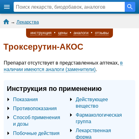
→
Лекарства
инструкция
•
цены
•
аналоги
•
отзывы
Троксерутин-АКОС
Препарат отсутствует в представленных аптеках,
в
наличии имеются аналоги (заменители)
.
Инструкция по применению
Показания
Действующее
вещество
Противопоказания
Фармакологическая
Способ применения
группа
и дозы
Лекарственная
Побочные действия
форма