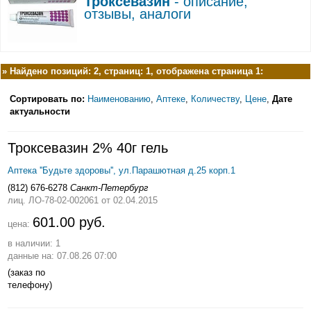
Троксевазин
- описание,
отзывы, аналоги
»
Найдено позиций: 2, страниц: 1, отображена страница 1:
Сортировать по:
Наименованию
,
Аптеке
,
Количеству
,
Цене
,
Дате
актуальности
Троксевазин 2% 40г гель
Аптека ''Будьте здоровы'', ул.Парашютная д.25 корп.1
(812) 676-6278
Санкт-Петербург
лиц. ЛО-78-02-002061
от 02.04.2015
601.00 руб.
цена:
в наличии: 1
данные на: 07.08.26 07:00
(заказ по
телефону)