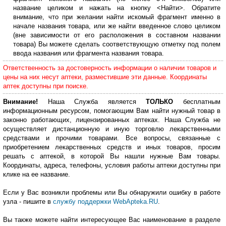
название целиком и нажать на кнопку <Найти>. Обратите
внимание, что при желании найти искомый фрагмент именно в
начале названия товара, или же найти введенное слово целиком
(вне зависимости от его расположения в составном названии
товара) Вы можете сделать соответствующую отметку под полем
ввода названия или фрагмента названия товара.
Ответственность за достоверность информации о наличии товаров и
цены на них несут аптеки, разместившие эти данные. Координаты
аптек доступны при поиске.
Внимание!
Наша Служба является
ТОЛЬКО
бесплатным
информационным ресурсом, помогающим Вам найти нужный товар в
законно работающих, лицензированных аптеках. Наша Служба не
осуществляет дистанционную и иную торговлю лекарственными
средствами и прочими товарами. Все вопросы, связанные с
приобретением лекарственных средств и иных товаров, просим
решать с аптекой, в которой Вы нашли нужные Вам товары.
Координаты, адреса, телефоны, условия работы аптеки доступны при
клике на ее название.
Если у Вас возникли проблемы или Вы обнаружили ошибку в работе
узла - пишите в
службу поддержки WebApteka.RU
.
Вы также можете найти интересующее Вас наименование в разделе