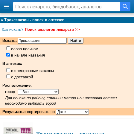
»
Троксевазин - поиск в аптеках
:
Как искать?
Поиск аналогов лекарств >>
Искать:
слово целиком
в начале названия
В аптеках:
с электронным заказом
с доставкой
Расположение:
город:
Для поиска по району, станции метро или названию аптеки
необходимо выбрать город
Результаты:
сортировать по