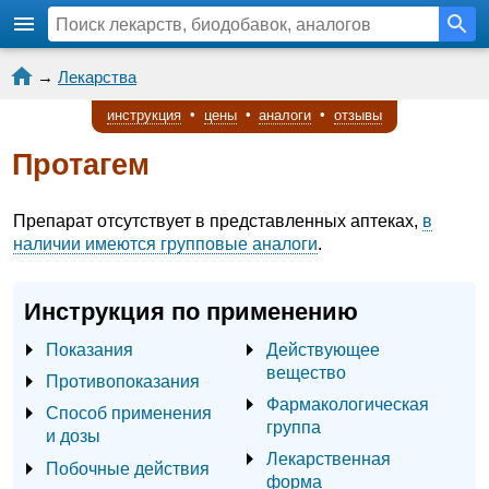
→
Лекарства
инструкция
•
цены
•
аналоги
•
отзывы
Протагем
Препарат отсутствует в представленных аптеках,
в
наличии имеются групповые аналоги
.
Инструкция по применению
Показания
Действующее
вещество
Противопоказания
Фармакологическая
Способ применения
группа
и дозы
Лекарственная
Побочные действия
форма