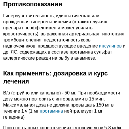
Противопоказания
Гиперчувствительность, идиопатическая или
врожденная гипергепаринемия (в таких случаях
препарат неэффективен и может усилить
кровоточивость), выраженная артериальная гипотензия,
тромбоцитопения, недостаточность коры
надпочечников, предшествующее введение
инсулинов
и
др. ЛС, содержащих в составе протамина сульфат,
аллергические реакци на рыбу в анамнезе.
Как применять: дозировка и курс
лечения
В/в (струйно или капельно) - 50 мг. При необходимости
дозу можно повторить с интервалами в 15 мин.
Максимальная доза не должна превышать 150 мг в
течение 1 ч (1 мг
протамина
нейтрализует 1 мг
гепарина).
При спонтанных кровотечениях суточную дозу 5-8 мг/кг