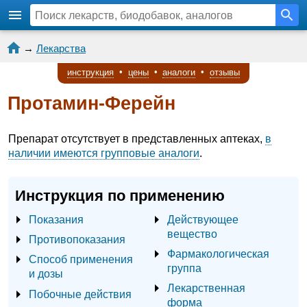
→
Лекарства
инструкция
•
цены
•
аналоги
•
отзывы
Протамин-Ферейн
Препарат отсутствует в представленных аптеках,
в
наличии имеются групповые аналоги
.
Инструкция по применению
Показания
Действующее
вещество
Противопоказания
Фармакологическая
Способ применения
группа
и дозы
Лекарственная
Побочные действия
форма