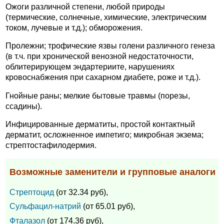
Ожоги различной степени, любой природы
(термические, солнечные, химические, электрическим
током, лучевые и т.д.); обморожения.
Пролежни; трофические язвы голени различного генеза
(в т.ч. при хронической венозной недостаточности,
облитерирующем эндартериите, нарушениях
кровоснабжения при сахарном диабете, роже и т.д.).
Гнойные раны; мелкие бытовые травмы (порезы,
ссадины).
Инфицированные дерматиты, простой контактный
дерматит, осложненное импетиго; микробная экзема;
стрептостафилодермия.
Возможные заменители и групповые аналоги
Стрептоцид
(от 32.34 руб),
Сульфацил-натрий
(от 65.01 руб),
Фталазол
(от 174.36 руб),