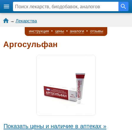
→
Лекарства
инструкция
•
цены
•
аналоги
•
отзывы
Аргосульфан
Показать цены и наличие в аптеках »