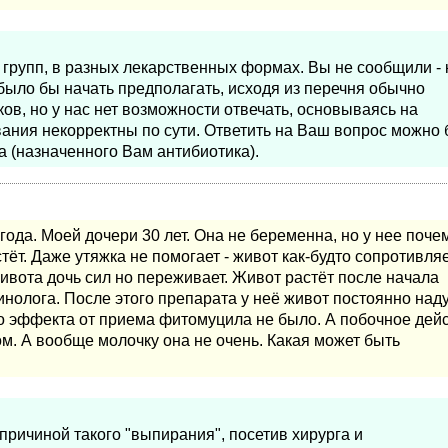
групп, в разных лекарственных формах. Вы не сообщили - 
ыло бы начать предполагать, исходя из перечня обычно
ов, но у нас нет возможности отвечать, основываясь на
ания некорректны по сути. Ответить на Ваш вопрос можно 
а (назначенного Вам антибиотика).
года. Моей дочери 30 лет. Она не беременна, но у нее поче
тёт. Даже утяжка не помогает - живот как-будто сопротивляе
вота дочь сил но переживает. Живот растёт после начала
олога. После этого препарата у неё живот постоянно над
ого эффекта от приема фитомуцила не было. А побочное дей
м. А вообще молочку она не очень. Какая может быть
причиной такого "выпирания", посетив хирурга и