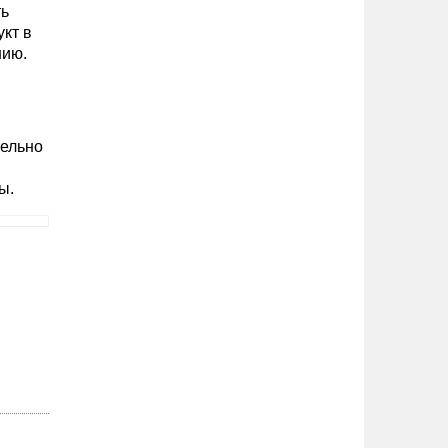
ть
кт в
нию.
тельно
ы.