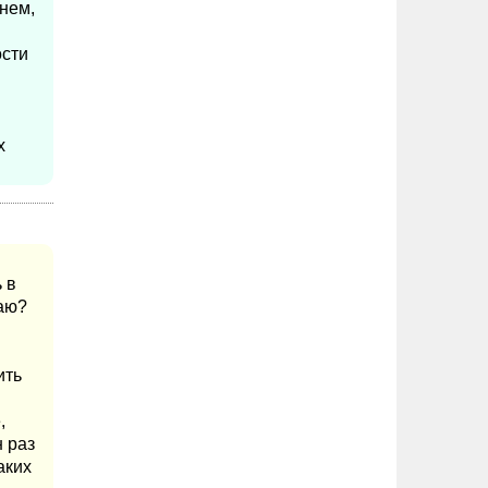
нем,
ости
х
 в
жаю?
ить
,
н раз
аких