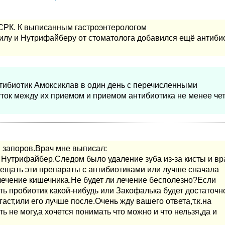
 СРК. К выписанным гастроэнтерологом
илу и Нутрифайберу от стоматолога добавился ещё антиби
ибиотик Амоксиклав в один день с перечисленными
уток между их приемом и приемом антибиотика не менее че
 запоров.Врач мне выписал:
 Нутрифайбер.Следом было удаление зуба из-за кисты и вр
ещать эти препараты с антибиотиками или лучше сначала
лечение кишечника.Не будет ли лечение бесполезно?Если
ь пробиотик какой-нибудь или Закофалька будет достаточ
ст,или его лучше после.Очень жду вашего ответа,т.к.на
ь не могу,а хочется понимать что можно и что нельзя,да и