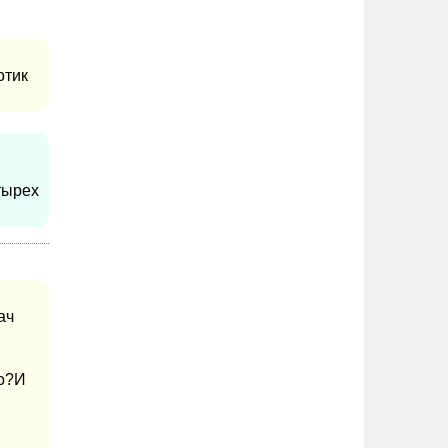
отик
тырех
ач
но?И