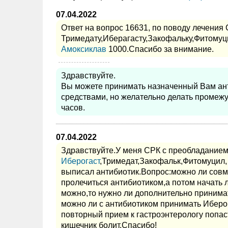
07.04.2022
Ответ на вопрос 16631, по поводу лечения
Тримедату,Иберагасту,Закофальку,Фитомуц
Амоксиклав
1000.Спасибо за внимание.
Здравствуйте.
Вы можете принимать назначенный Вам ант
средствами, но желательно делать промеж
часов.
07.04.2022
Здравствуйте.У меня СРК с преобладанием
Иберогаст
,Тримедат,Закофальк,Фитомуцил,
выписал антибиотик.Вопрос:можно ли совм
пролечиться антибиотиком,а потом начать 
можно,то нужно ли дополнительно принимат
можно ли с антибиотиком принимать Иберога
повторный прием к гастроэнтерологу попаст
кишечник болит.Спасибо!