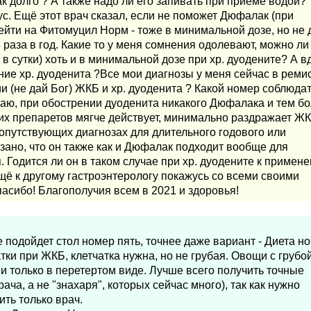
ак долго ? А также надо ли его запивать при приеме водой?
ус. Ещё этот врач сказал, если не поможет Дюфалак (при
ейти на Фитомуцил Норм - тоже в минимальной дозе, но не 
3 раза в год. Какие то у меня сомнения одолевают, можно ли
в сутки) хоть и в минимальной дозе при хр. дуодените? А в
ение хр. дуоденита ?Все мои диагнозы у меня сейчас в реми
ии (не дай Бог) ЖКБ и хр. дуоденита ? Какой номер соблюда
маю, при обострении дуоденита никакого Дюфалака и тем б
их препаретов мягче действует, минимально раздражает ЖК
сопутствующих диагнозах для длительного годового или
ано, что он также как и Дюфалак подходит вообще для
 Годится ли он в таком случае при хр. дуодените к примен
щё к другому гастроэнтерологу покажусь со всеми своими
асибо! Благополучия всем в 2021 и здоровья!
 подойдет стол номер пять, точнее даже вариант - Диета н
тки при ЖКБ, клетчатка нужна, но не грубая. Овощи с грубо
и только в перетертом виде. Лучше всего получить точные
ача, а не "знахаря", которых сейчас много), так как нужно
ть только врач.