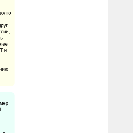
долго
друг
ссии,
ть
олее
Т и
ению
омер
й