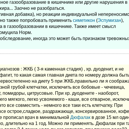
ное газообразование в кишечнике или другие нарушения в 
ира... Заочно не разобраться.
тивная добавка), но реакции индивидуальной непереносим
жно также попробовать применить
симетикон
(
Эспумизан
),
на в газообразовании в кишечнике. Также имеет смысл
омуцила Норм.
 обследование, иногда это может быть признаком тревожны
иагнозов : ЖКБ ( 3-я каменная стадия) , хр. дуоденит, и не
фагит, то какая самая главная диета по номеру должна быть
первостепенно на диету 5 при ЖКБ,правильно ли я сообра
ой грубой клетчатки, исключить все бобовые - чечевица,
, помидоры, цитрусовые. При хр. дуодените - наоборот,
о мягкого, легко усвояемого - каши, все отварное, исключ
о все совместить - немного все таки есть клетчатку. При
 все острое,сладкое, раздражающе, консервированное, кофе
мне прописал врач в минимальной
Дюфалак
в дозе 15 мл оди
но, длительно на 1 год. Можно ли применять. Дюфалак при т