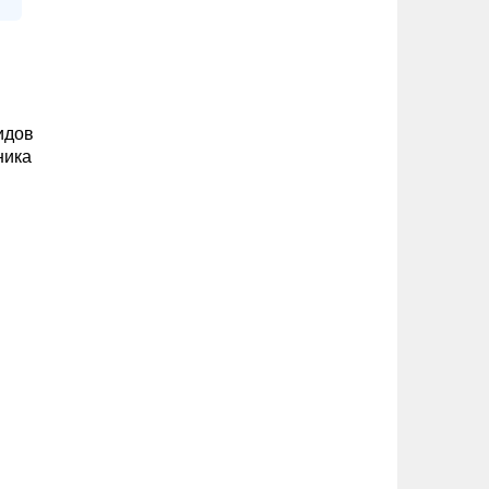
идов
ника