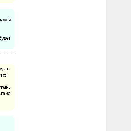
какой
будет
му-то
тся.
утый.
ствие