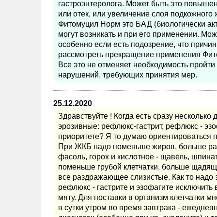
гастроэнтеролога. Может быть это повышен
или отек, или увеличение слоя подкожного ж
Фитомуцил Норм это БАД (биологически ак
могут возникать и при его применении. Мо
особенно если есть подозрение, что причи
рассмотреть прекращение применения Фит
Все это не отменяет необходимость пройти
нарушений, требующих принятия мер.
25.12.2020
Здравствуйте ! Когда есть сразу несколько д
эрозивные: рефлюкс-гастрит, рефлюкс - эзо
приоритете? Я то думаю ориентироваться 
При ЖКБ надо поменьше жиров, больше разн
фасоль, горох и кислотное - щавель, шпинат
поменьше грубой клетчатки, больше щадящег
все раздражающее слизистые. Как то надо эт
рефлюкс - гастрите и эзофагите исключить
мяту. Для поставки в организм клетчатки 
в сутки утром во время завтрака - ежеднев