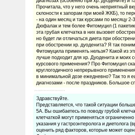
диагнозах (особенно при хр. дуодените) и т
Прочитала, что у него очень неприятный вк
склоности к запорам при моей ЖКБ), то пер
- на один месяц и так курсами по месяцу 2-
Дюфалак и тем более Фитомуцил (1 пакетик 
эта грубая клетчатка в них вызовет обостр
но будет ли отличаться диета при обострен
при обострении хр. дуоденита? Я так пони
Фитомуцила применять нельзя? Какой из эт
лучше подходит для хр. Дуоденита и моих 
курсового применения? Про Фитомуцил сказ
круглогодичного непрерывного применения.
в минимальной дозе ежедневно? Так то я е
диагнозами - после праздников. Большое сп
Здравствуйте.
Представляется, что такой ситуации больше
5А. Вы ошибаетесь по поводу грубой клетча
клетчаткой могут применяться ограниченно 
указания у гастроэнтеролога и диетолога (вр
оценить ряд факторов, которые может оцени