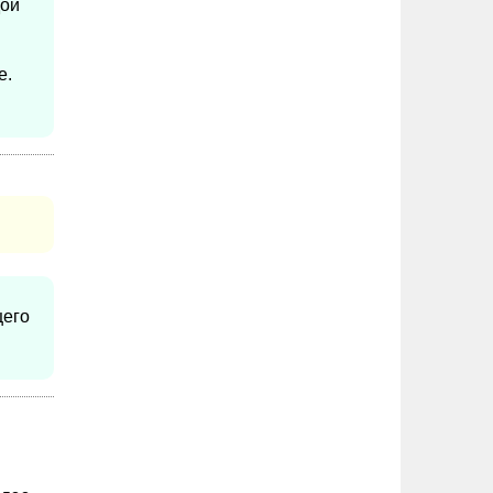
дой
е.
щего