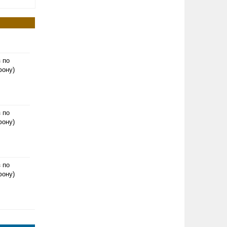
з по
фону)
з по
фону)
з по
фону)