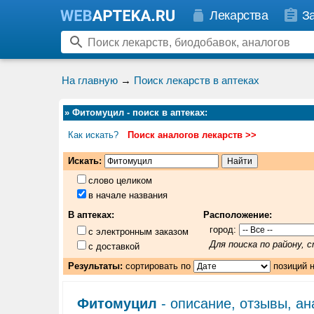
Лекарства
З
На главную
→
Поиск лекарств в аптеках
»
Фитомуцил - поиск в аптеках
:
Как искать?
Поиск аналогов лекарств >>
Искать:
слово целиком
в начале названия
В аптеках:
Расположение:
город:
с электронным заказом
Для поиска по району,
с доставкой
Результаты:
сортировать по
позиций 
Фитомуцил
- описание, отзывы, ан