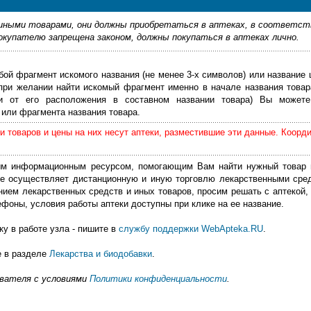
ными товарами, они должны приобретаться в аптеках, в соответст
купателю запрещена законом, должны покупаться в аптеках лично.
бой фрагмент искомого названия (не менее 3-х символов) или название 
 при желании найти искомый фрагмент именно в начале названия товар
ти от его расположения в составном названии товара) Вы можете
или фрагмента названия товара.
 товаров и цены на них несут аптеки, разместившие эти данные. Коорд
м информационным ресурсом, помогающим Вам найти нужный товар 
е осуществляет дистанционную и иную торговлю лекарственными сре
нием лекарственных средств и иных товаров, просим решать с аптекой, 
фоны, условия работы аптеки доступны при клике на ее название.
у в работе узла - пишите в
службу поддержки WebApteka.RU
.
е в разделе
Лекарства и биодобавки
.
ователя с условиями
Политики конфиденциальности
.