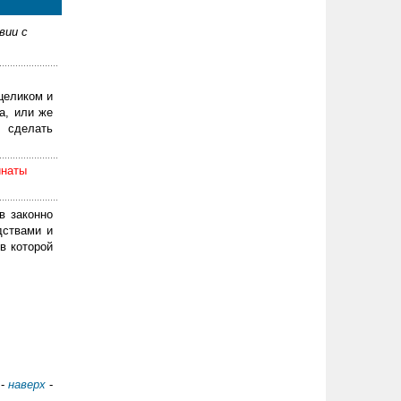
вии с
целиком и
а, или же
 сделать
инаты
в законно
дствами и
в которой
-
наверх
-