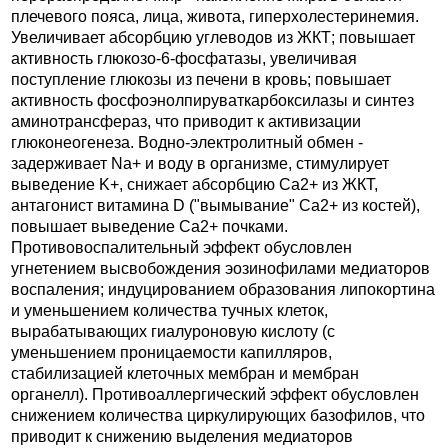
плечевого пояса, лица, живота, гиперхолестеринемия.
Увеличивает абсорбцию углеводов из ЖКТ; повышает
активность глюкозо-6-фосфатазы, увеличивая
поступление глюкозы из печени в кровь; повышает
активность фосфоэнолпируваткарбоксилазы и синтез
аминотрансфераз, что приводит к активизации
глюконеогенеза. Водно-электролитный обмен -
задерживает Na+ и воду в организме, стимулирует
выведение K+, снижает абсорбцию Ca2+ из ЖКТ,
антагонист витамина D ("вымывание" Ca2+ из костей),
повышает выведение Ca2+ почками.
Противовоспалительный эффект обусловлен
угнетением высвобождения эозинофилами медиаторов
воспаления; индуцированием образования липокортина
и уменьшением количества тучных клеток,
вырабатывающих гиалуроновую кислоту (с
уменьшением проницаемости капилляров,
стабилизацией клеточных мембран и мембран
органелл). Противоаллергический эффект обусловлен
снижением количества циркулирующих базофилов, что
приводит к снижению выделения медиаторов