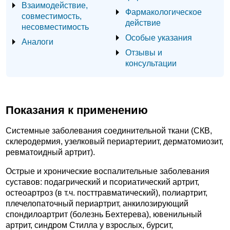
Взаимодействие,
Фармакологическое
совместимость,
действие
несовместимость
Особые указания
Аналоги
Отзывы и
консультации
Показания к применению
Системные заболевания соединительной ткани (СКВ,
склеродермия, узелковый периартериит, дерматомиозит,
ревматоидный артрит).
Острые и хронические воспалительные заболевания
суставов: подагрический и псориатический артрит,
остеоартроз (в т.ч. посттравматический), полиартрит,
плечелопаточный периартрит, анкилозирующий
спондилоартрит (болезнь Бехтерева), ювенильный
артрит, синдром Стилла у взрослых, бурсит,