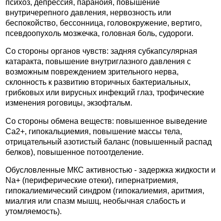
психоз, депрессия, паранойя, повышение
внутричерепного давления, нервозность или
беспокойство, бессонница, головокружение, вертиго,
псевдоопухоль мозжечка, головная боль, судороги.
Со стороны органов чувств: задняя субкапсулярная
катаракта, повышение внутриглазного давления с
возможным повреждением зрительного нерва,
склонность к развитию вторичных бактериальных,
грибковых или вирусных инфекций глаз, трофические
изменения роговицы, экзофтальм.
Со стороны обмена веществ: повышенное выведение
Ca2+, гипокальциемия, повышение массы тела,
отрицательный азотистый баланс (повышенный распад
белков), повышенное потоотделение.
Обусловленные МКС активностью - задержка жидкости и
Na+ (периферические отеки), гипернатриемия,
гипокалиемический синдром (гипокалиемия, аритмия,
миалгия или спазм мышц, необычная слабость и
утомляемость).