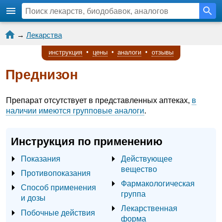
→
Лекарства
инструкция
•
цены
•
аналоги
•
отзывы
Преднизон
Препарат отсутствует в представленных аптеках,
в
наличии имеются групповые аналоги
.
Инструкция по применению
Показания
Действующее
вещество
Противопоказания
Фармакологическая
Способ применения
группа
и дозы
Лекарственная
Побочные действия
форма