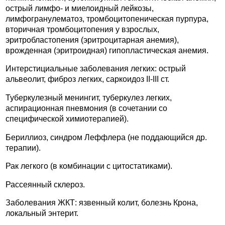
острый лимфо- и миелоидный лейкозы,
лимфогранулематоз, тромбоцитопеническая пурпура,
вторичная тромбоцитопения у взрослых,
эритробластопения (эритроцитарная анемия),
врожденная (эритроидная) гипопластическая анемия.
Интерстициальные заболевания легких: острый
альвеолит, фиброз легких, саркоидоз II-III ст.
Туберкулезный менингит, туберкулез легких,
аспирационная пневмония (в сочетании со
специфической химиотерапией).
Бериллиоз, синдром Леффлера (не поддающийся др.
терапии).
Рак легкого (в комбинации с цитостатиками).
Рассеянный склероз.
Заболевания ЖКТ: язвенный колит, болезнь Крона,
локальный энтерит.