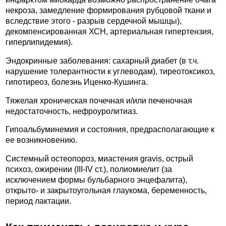
некроза, замедление формирования рубцовой ткани и
вследствие этого - разрыв сердечной мышцы),
декомпенсированная ХСН, артериальная гипертензия,
гиперлипидемия).
Эндокринные заболевания: сахарный диабет (в т.ч.
нарушение толерантности к углеводам), тиреотоксикоз,
гипотиреоз, болезнь Иценко-Кушинга.
Тяжелая хроническая почечная и/или печеночная
недостаточность, нефроуролитиаз.
Гипоальбуминемия и состояния, предрасполагающие к
ее возникновению.
Системный остеопороз, миастения gravis, острый
психоз, ожирении (III-IV ст.), полиомиелит (за
исключением формы бульбарного энцефалита),
открыто- и закрытоугольная глаукома, беременность,
период лактации.