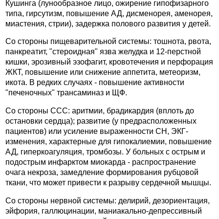
Кушинга (лунообразное лицо, ожирение гипофизарного
типа, гирсутизм, повышение АД, дисменорея, аменорея,
миастения, стрии), задержка полового развития у детей.
Со стороны пищеварительной системы: тошнота, рвота,
панкреатит, "стероидная" язва желудка и 12-перстной
кишки, эрозивный эзофагит, кровотечения и перфорация
ЖКТ, повышение или снижение аппетита, метеоризм,
икота. В редких случаях - повышение активности
"печеночных" трансаминаз и ЩФ.
Со стороны ССС: аритмии, брадикардия (вплоть до
остановки сердца); развитие (у предрасположенных
пациентов) или усиление выраженности СН, ЭКГ-
изменения, характерные для гипокалиемии, повышение
АД, гиперкоагуляция, тромбозы. У больных с острым и
подострым инфарктом миокарда - распространение
очага некроза, замедление формирования рубцовой
ткани, что может привести к разрыву сердечной мышцы.
Со стороны нервной системы: делирий, дезориентация,
эйфория, галлюцинации, маниакально-депрессивный