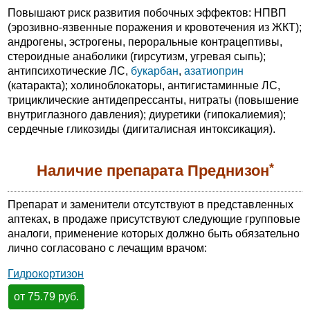
Повышают риск развития побочных эффектов: НПВП
(эрозивно-язвенные поражения и кровотечения из ЖКТ);
андрогены, эстрогены, пероральные контрацептивы,
стероидные анаболики (гирсутизм, угревая сыпь);
антипсихотические ЛС,
букарбан
,
азатиоприн
(катаракта); холиноблокаторы, антигистаминные ЛС,
трициклические антидепрессанты, нитраты (повышение
внутриглазного давления); диуретики (гипокалиемия);
сердечные гликозиды (дигиталисная интоксикация).
*
Наличие препарата Преднизон
Препарат и заменители отсутствуют в представленных
аптеках, в продаже присутствуют следующие групповые
аналоги, применение которых должно быть обязательно
лично согласовано с лечащим врачом:
Гидрокортизон
от 75.79 руб.