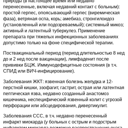
природы (в настоящее время или недавно
перенесенные, включая недавний контакт с больным):
простой герпес, опоясывающий герпес (виремическая
фаза), ветряная оспа, корь; амебиаз, стронгилоидоз
(установленный или подозреваемый); системный микоз;
активный и латентный туберкулез. Применение
препарата при тяжелых инфекционных заболеваниях
допустимо только на фоне специфической терапии.
Поствакцинальный период (период длительностью 8 нед
до и 2 нед после вакцинации), лимфаденит после
прививки БЦЖ. Иммунодефицитные состояния (в т.ч.
СПИД или ВИЧ-инфицирование).
Заболевания ЖКТ: язвенная болезнь желудка и 12-
перстной кишки, эзофагит, гастрит, острая или латентная
пептическая язва, недавно созданный анастомоз
кишечника, неспецифический язвенный колит с угрозой
перфорации или абсцедирования, дивертикулит.
Заболевания ССС, в т.ч. недавно перенесенный
инфаркт миокарда (у больных с острым и подострым
инфарктом миокарда возможно распространение очага