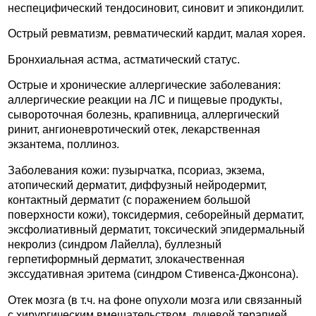
неспецифический тендосиновит, синовит и эпикондилит.
Острый ревматизм, ревматический кардит, малая хорея.
Бронхиальная астма, астматический статус.
Острые и хронические аллергические заболевания:
аллергические реакции на ЛС и пищевые продукты,
сывороточная болезнь, крапивница, аллергический
ринит, ангионевротический отек, лекарственная
экзантема, поллиноз.
Заболевания кожи: пузырчатка, псориаз, экзема,
атопический дерматит, диффузный нейродермит,
контактный дерматит (с поражением большой
поверхности кожи), токсидермия, себорейный дерматит,
эксфолиативный дерматит, токсический эпидермальный
некролиз (синдром Лайелла), буллезный
герпетиформный дерматит, злокачественная
экссудативная эритема (синдром Стивенса-Джонсона).
Отек мозга (в т.ч. на фоне опухоли мозга или связанный
с хирургическим вмешательством, лучевой терапией