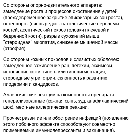
Со стороны опорно-двигательного аппарата:
замедление роста и процессов окостенения у детей
(преждевременное закрытие эпифизарных зон роста),
остеопороз (очень редко - патологические переломы
костей, асептический некроз головки плечевой и
бедренной кости), разрыв сухожилий мышц,
"стероидная" миопатия, снижение мышечной массы
(атрофия).
Со стороны кожных покровов и слизистых оболочек:
замедленное заживление ран, петехии, экхимозы,
истончение кожи, гипер- или гипопигментация,
стероидные угри, стрии, склонность к развитию
пиодермии и кандидозов.
Аллергические реакции на компоненты препарата:
генерализованные (кожная сыпь, зуд, анафилактический
шок), местные аллергические реакции.
Прочие: развитие или обострение инфекций (появлению
этого побочного эффекта способствуют совместно
применяемые иммунодепрессанты и вакцинация),