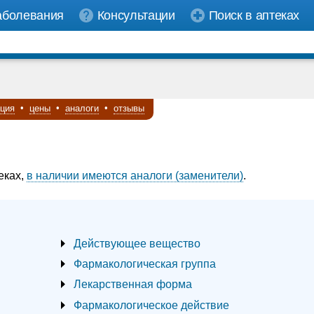
аболевания
Консультации
Поиск в аптеках
кция
•
цены
•
аналоги
•
отзывы
еках,
в наличии имеются аналоги (заменители)
.
Действующее вещество
Фармакологическая группа
Лекарственная форма
Фармакологическое действие