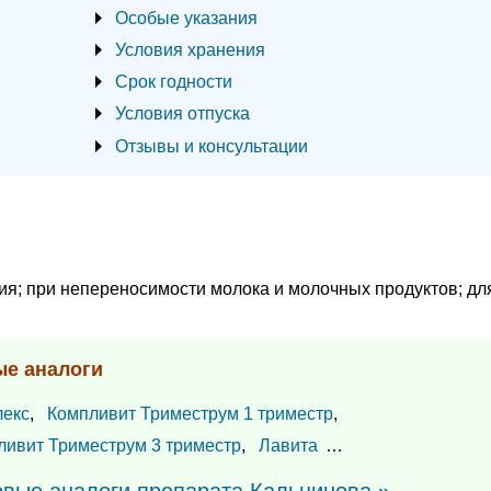
Особые указания
Условия хранения
Срок годности
Условия отпуска
Отзывы и консультации
тия; при непереносимости молока и молочных продуктов; дл
ые аналоги
лекс
,
Компливит Триместрум 1 триместр
,
ливит Триместрум 3 триместр
,
Лавита
…
овые аналоги препарата Кальцинова »