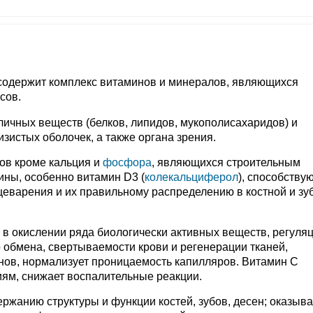
содержит комплекс витаминов и минералов, являющихся
сов.
азличных веществ (белков, липидов, мукополисахаридов) и
зистых оболочек, а также органа зрения.
ов кроме кальция и
фосфора
, являющихся строительным
ины, особенно витамин D3 (
колекальциферол
), способств
еварения и их правильному распределению в костной и зу
т в окислении ряда биологически активных веществ, регуля
о обмена, свертываемости крови и регенерации тканей,
нов, нормализует проницаемость капилляров. Витамин С
иям, снижает воспалительные реакции.
ержанию структуры и функции костей, зубов, десен; оказыва