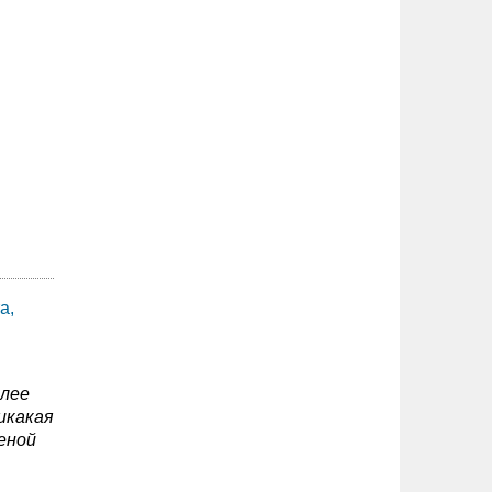
а,
олее
икакая
еной