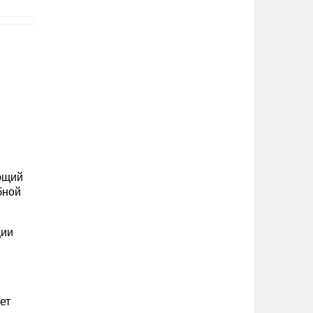
ующий
бной
ции
ет