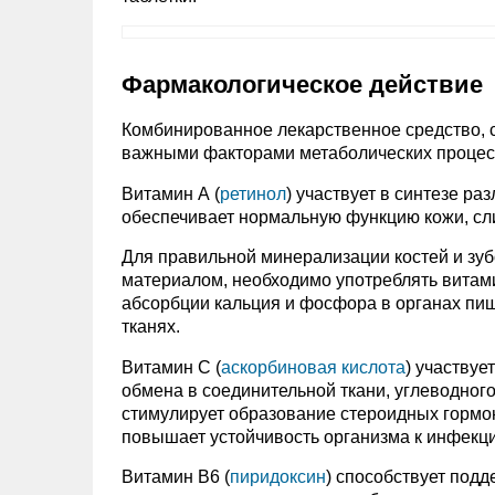
Фармакологическое действие
Комбинированное лекарственное средство, 
важными факторами метаболических процес
Витамин А (
ретинол
) участвует в синтезе р
обеспечивает нормальную функцию кожи, сли
Для правильной минерализации костей и зуб
материалом, необходимо употреблять витам
абсорбции кальция и фосфора в органах пищ
тканях.
Витамин С (
аскорбиновая кислота
) участвуе
обмена в соединительной ткани, углеводног
стимулирует образование стероидных гормо
повышает устойчивость организма к инфекц
Витамин В6 (
пиридоксин
) способствует подд