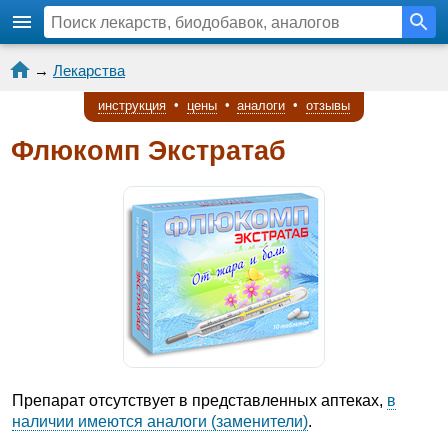
→
Лекарства
инструкция
•
цены
•
аналоги
•
отзывы
Флюкомп Экстратаб
Препарат отсутствует в представленных аптеках,
в
наличии имеются аналоги (заменители)
.