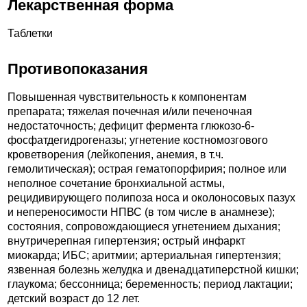
Лекарственная форма
Таблетки
Противопоказания
Повышенная чувствительность к компонентам
препарата; тяжелая почечная и/или печеночная
недостаточность; дефицит фермента глюкозо-6-
фосфатдегидрогеназы; угнетение костномозгового
кроветворения (лейкопения, анемия, в т.ч.
гемолитическая); острая гематопорфирия; полное или
неполное сочетание бронхиальной астмы,
рецидивирующего полипоза носа и околоносовых пазух
и непереносимости НПВС (в том числе в анамнезе);
состояния, сопровождающиеся угнетением дыхания;
внутричерепная гипертензия; острый инфаркт
миокарда; ИБС; аритмии; артериальная гипертензия;
язвенная болезнь желудка и двенадцатиперстной кишки;
глаукома; бессонница; беременность; период лактации;
детский возраст до 12 лет.