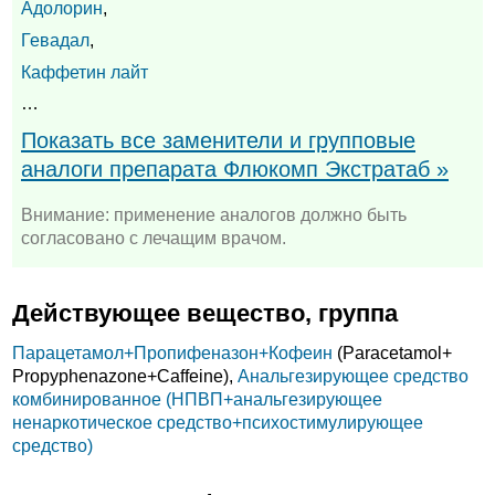
Адолорин
,
Гевадал
,
Каффетин лайт
…
Показать все заменители и групповые
аналоги препарата Флюкомп Экстратаб »
Внимание: применение аналогов должно быть
согласовано с лечащим врачом.
Действующее вещество, группа
Парацетамол+
Пропифеназон+
Кофеин
(Paracetamol+
Propyphenazone+
Caffeine),
Анальгезирующее средство
комбинированное (НПВП+анальгезирующее
ненаркотическое средство+психостимулирующее
средство)