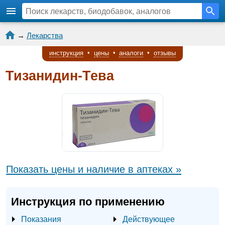
→
Лекарства
инструкция
•
цены
•
аналоги
•
отзывы
Тизанидин-Тева
Показать цены и наличие в аптеках »
Инструкция по применению
Показания
Действующее