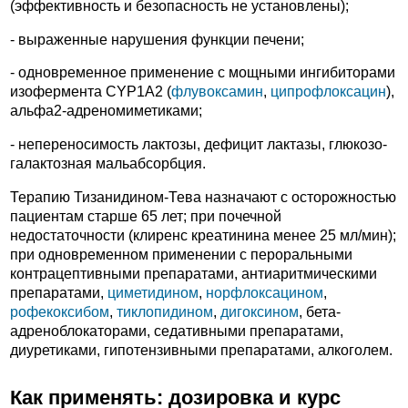
(эффективность и безопасность не установлены);
- выраженные нарушения функции печени;
- одновременное применение с мощными ингибиторами
изофермента CYP1A2 (
флувоксамин
,
ципрофлоксацин
),
альфа2-адреномиметиками;
- непереносимость лактозы, дефицит лактазы, глюкозо-
галактозная мальабсорбция.
Терапию Тизанидином-Тева назначают с осторожностью
пациентам старше 65 лет; при почечной
недостаточности (клиренс креатинина менее 25 мл/мин);
при одновременном применении с пероральными
контрацептивными препаратами, антиаритмическими
препаратами,
циметидином
,
норфлоксацином
,
рофекоксибом
,
тиклопидином
,
дигоксином
, бета-
адреноблокаторами, седативными препаратами,
диуретиками, гипотензивными препаратами, алкоголем.
Как применять: дозировка и курс