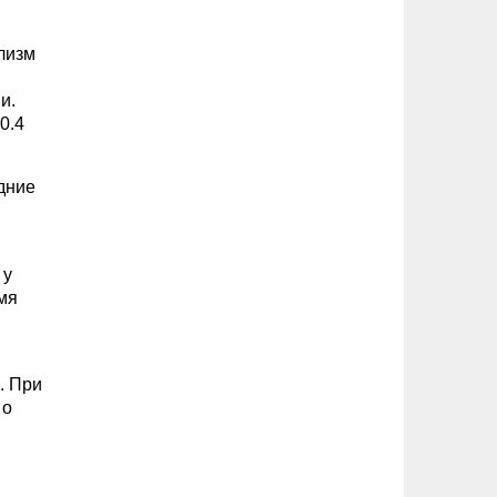
лизм
и.
0.4
дние
 у
мя
. При
 о