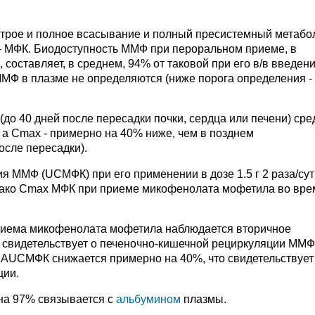
трое и полное всасывание и полный пресистемный метабо
- МФК. Биодоступность ММФ при пероральном приеме, в
оставляет, в среднем, 94% от таковой при его в/в введени
МФ в плазме не определяются (ниже порога определения - 
до 40 дней после пересадки почки, сердца или печени) сре
а Cmax - примерно на 40% ниже, чем в позднем
осле пересадки).
я ММФ (UCМФК) при его применении в дозе 1.5 г 2 раза/сут
нако Cmax МФК при приеме микофенолата мофетила во вре
 приема микофенолата мофетила наблюдается вторичное
 свидетельствует о печеночно-кишечной рециркуляции ММФ
AUCМФК снижается примерно на 40%, что свидетельствует
ции.
на 97% связывается с
альбумином
плазмы.