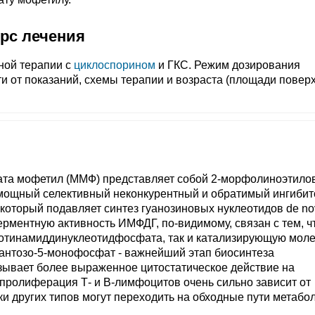
урс лечения
ной терапии с
циклоспорином
и ГКС. Режим дозирования
и от показаний, схемы терапии и возраста (площади повер
та мофетил (ММФ) представляет собой 2-морфолиноэтило
мощный селективный неконкурентный и обратимый ингибит
оторый подавляет синтез гуанозиновых нуклеотидов de no
рментную активность ИМФДГ, по-видимому, связан с тем, ч
икотинамиддинуклеотидфосфата, так и катализирующую моле
сантозо-5-монофосфат - важнейший этап биосинтеза
зывает более выраженное цитостатическое действие на
 пролиферация Т- и В-лимфоцитов очень сильно зависит от
тки других типов могут переходить на обходные пути метабо