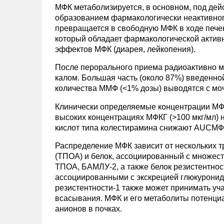
МФК метаболизируется, в основном, под де
образованием фармакологически неактивног
превращается в свободную МФК в ходе пече
который обладает фармакологической актив
эффектов МФК (диарея, лейкопения).
После перорального приема радиоактивно м
калом. Большая часть (около 87%) введенно
количества ММФ (<1% дозы) выводятся с мо
Клинически определяемые концентрации МФК
высоких концентрациях МФКГ (>100 мкг/мл) 
кислот типа колестирамина снижают AUCМФ
Распределение МФК зависит от нескольких т
(ТПОА) и белок, ассоциированный с множес
ТПОА, БАМЛУ-2, а также белок резистентно
ассоциированными с экскрецией глюкуронид
резистентности-1 также может принимать уч
всасывания. МФК и его метаболиты потенциа
анионов в почках.