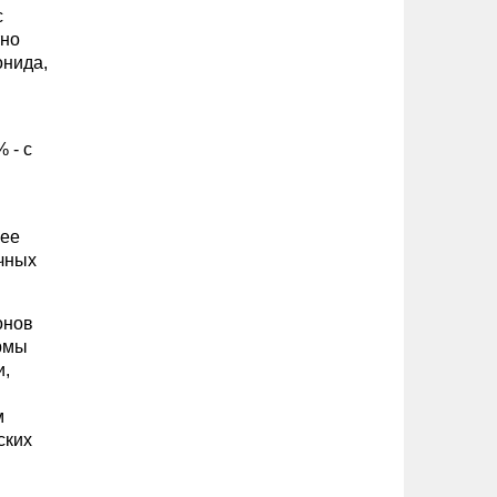
с
тно
онида,
 - с
лее
лчных
онов
рмы
и,
м
ских