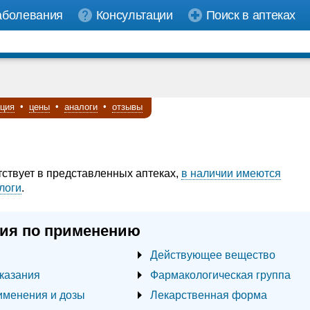
аболевания
Консультации
Поиск в аптеках
кция
•
цены
•
аналоги
•
отзывы
тствует в представленных аптеках,
в наличии имеются
логи
.
ия по применению
Действующее вещество
казания
Фармакологическая группа
именения и дозы
Лекарственная форма