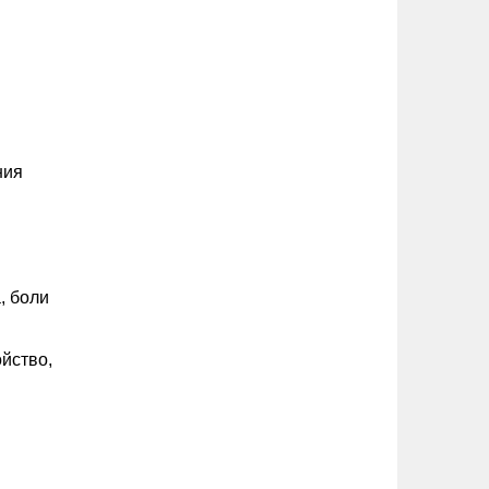
ния
, боли
йство,