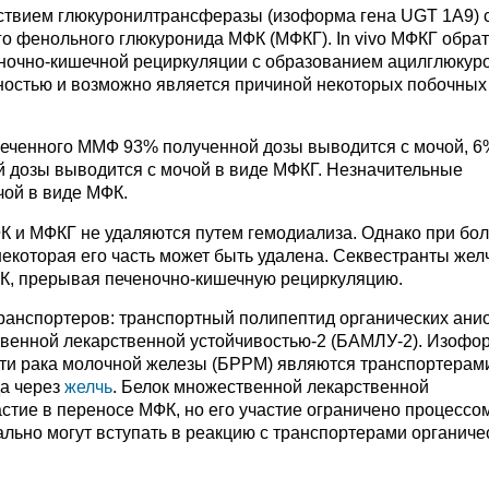
йствием глюкуронилтрансферазы (изоформа гена UGT 1А9) 
о фенольного глюкуронида МФК (МФКГ). In vivo МФКГ обра
ночно-кишечной рециркуляции с образованием ацилглюкур
ностью и возможно является причиной некоторых побочных
еченного ММФ 93% полученной дозы выводится с мочой, 6%
й дозы выводится с мочой в виде МФКГ. Незначительные
чой в виде МФК.
 и МФКГ не удаляются путем гемодиализа. Однако при бо
некоторая его часть может быть удалена. Секвестранты же
К, прерывая печеночно-кишечную рециркуляцию.
ранспортеров: транспортный полипептид органических ани
твенной лекарственной устойчивостью-2 (БАМЛУ-2). Изофо
сти рака молочной железы (БРРМ) являются транспортерам
а через
желчь
. Белок множественной лекарственной
астие в переносе МФК, но его участие ограничено процессо
льно могут вступать в реакцию с транспортерами органиче