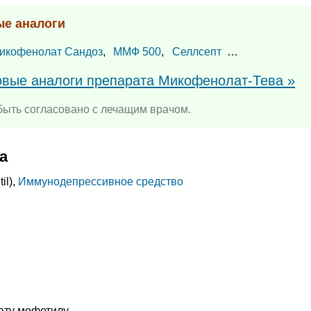
ые аналоги
икофенолат Сандоз
,
ММФ 500
,
Селлсепт
…
повые аналоги препарата Микофенолат-Тева »
ыть согласовано с лечащим врачом.
а
il),
Иммунодепрессивное средство
ту мофетилу.