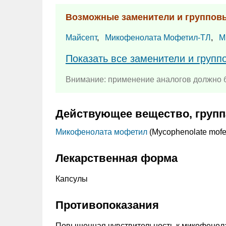
Возможные заменители и группов
Майсепт
,
Микофенолата Мофетил-ТЛ
,
М
Показать все заменители и груп
Внимание: применение аналогов должно б
Действующее вещество, групп
Микофенолата мофетил
(Mycophenolate mofet
Лекарственная форма
Капсулы
Противопоказания
Повышенная чувствительность к микофенола