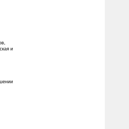
ов,
ская и
ьшении