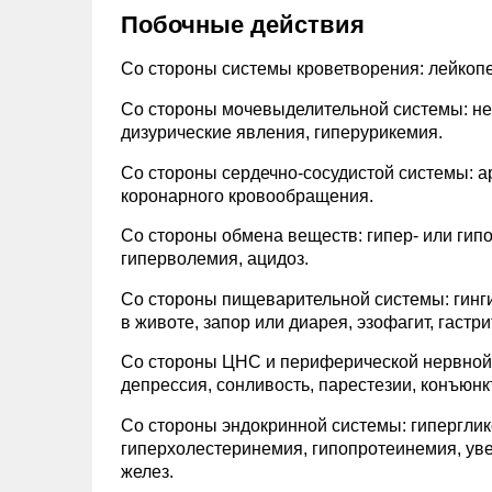
Побочные действия
Со стороны системы кроветворения: лейкопе
Со стороны мочевыделительной системы: нек
дизурические явления, гиперурикемия.
Со стороны сердечно-сосудистой системы: а
коронарного кровообращения.
Со стороны обмена веществ: гипер- или гип
гиперволемия, ацидоз.
Со стороны пищеварительной системы: гингив
в животе, запор или диарея, эзофагит, гастрит
Со стороны ЦНС и периферической нервной 
депрессия, сонливость, парестезии, конъюнкт
Со стороны эндокринной системы: гиперглик
гиперхолестеринемия, гипопротеинемия, ув
желез.