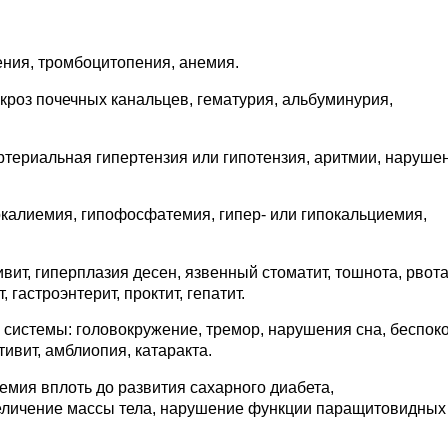
ния, тромбоцитопения, анемия.
роз почечных канальцев, гематурия, альбуминурия,
ртериальная гипертензия или гипотензия, аритмии, наруше
окалиемия, гипофосфатемия, гипер- или гипокальциемия,
ит, гиперплазия десен, язвенный стоматит, тошнота, рвота
, гастроэнтерит, проктит, гепатит.
системы: головокружение, тремор, нарушения сна, беспоко
ивит, амблиопия, катаракта.
емия вплоть до развития сахарного диабета,
еличение массы тела, нарушение функции паращитовидных