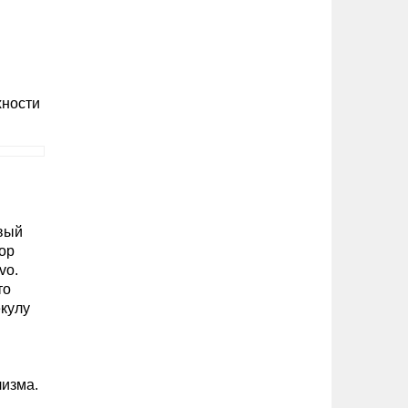
хности
вый
ор
vo.
то
кулу
лизма.