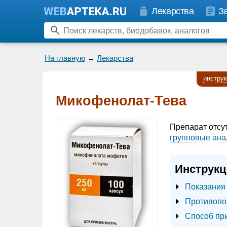
Лекарства
З
На главную
→
Лекарства
инстру
Микофенолат-Тева
Препарат отсу
групповые ана
Инструкц
Показания
Противопо
Способ пр