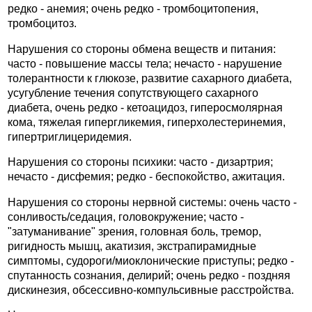
редко - анемия; очень редко - тромбоцитопения,
тромбоцитоз.
Нарушения со стороны обмена веществ и питания:
часто - повышение массы тела; нечасто - нарушение
толерантности к глюкозе, развитие сахарного диабета,
усугубление течения сопутствующего сахарного
диабета, очень редко - кетоацидоз, гиперосмолярная
кома, тяжелая гипергликемия, гиперхолестеринемия,
гипертриглицеридемия.
Нарушения со стороны психики: часто - дизартрия;
нечасто - дисфемия; редко - беспокойство, ажитация.
Нарушения со стороны нервной системы: очень часто -
сонливость/седация, головокружение; часто -
"затуманивание" зрения, головная боль, тремор,
ригидность мышц, акатизия, экстрапирамидные
симптомы, судороги/миоклонические приступы; редко -
спутанность сознания, делирий; очень редко - поздняя
дискинезия, обсессивно-компульсивные расстройства.