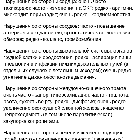
Нарушения со стороны сердца: очень часто -
тахикардия; часто - изменения на ЭКГ; редко - аритмии,
миокардит, перикардит; очень редко - кардиомиопатия.
Нарушения со стороны сосудов: часто - повышение
артериального давления, ортостатическая гипотензия,
обморок; редко - коллапс, тромбоэмболия.
Нарушения со стороны дыхательной системы, органов
грудной клетки и средостения: редко - аспирация пищи,
пневмония и инфекции нижних дыхательных путей (в
отдельных случаях с летальным исходом); очень редко -
угнетение дыхания/остановка дыхания.
Нарушения со стороны желудочно-кишечного тракта:
очень часто - запор, гиперсаливация; часто - тошнота,
рвота, сухость во рту; редко - дисфагия; очень редко -
увеличение околоушной слюнной железы, кишечная
непроходимость (в том числе паралитическая),
закупорка копролитами.
Нарушения со стороны печени и желчевыводящих
путей: часто - повышение активности "печеночных"