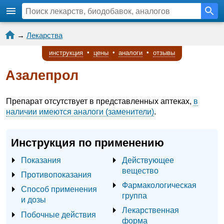
→
Лекарства
инструкция
•
цены
•
аналоги
•
отзывы
Азалепрол
Препарат отсутствует в представленных аптеках,
в
наличии имеются аналоги (заменители)
.
Инструкция по применению
Показания
Действующее
вещество
Противопоказания
Фармакологическая
Способ применения
группа
и дозы
Лекарственная
Побочные действия
форма