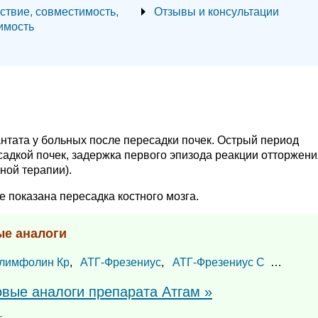
ствие, совместимость,
Отзывы и консультации
имость
нтата у больных после пересадки почек. Острый период
адкой почек, задержка первого эпизода реакции отторжени
ой терапии).
 показана пересадка костного мозга.
ые аналоги
лимфолин Кр
,
АТГ-Фрезениус
,
АТГ-Фрезениус С
…
овые аналоги препарата Атгам »