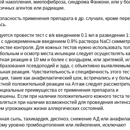
й накопления, миелофиброза, синдрома Фанкони, или у бо
сичных агентов или радиации.
пасность применения препарата в др. случаях, кроме пер
сь.
ется провести тест с в/к введением 0.1 мл в разведении 1
Cl с одновременным введением 0.9% раствора NaCl симмет
естве контроля. Для кожных тестов нужно использовать то
больным и осмотр места инъекции следует осуществлять 
стная реакция в 10 мм и более с волдырем, или эритемой, и
з образования псевдоподий и зуда, с объективно выявляемым
ьная реакция. Чувствительность и специфичность этого тес
ции, такие как анафилактический шок, встречались и у боль
тной положительной реакции на Атгам следует рассмотрет
енциальные преимущества от применения препарата и
ешены. Если при наличии положительного кожного теста т
твляться при наличии возможностей для проведения интен
ем угрожающих жизни аллергических состояний.
нная сыпь, тахикардия, диспноэ, снижение АД или анафила
ому уровню тромбоцитопения или лейкопения, исключают