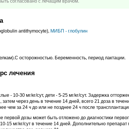
ыть согласовано с лечащим врачом.
а
lobulin antithymocyte),
МИБП - глобулин
белкам).C осторожностью. Беременность, период лактации.
урс лечения
 - 10-30 мг/кг/сут, дети - 5-25 мг/кг/сут. Задержка отторж
й, затем через день в течение 14 дней, всего 21 доза в течен
ее чем за 24 ч до или не позднее 24 ч после трансплантаци
е первой дозы может быть отложено до диагностики перво
10-15 мг/кг/сут в течение 14 дней. Дополнительно препарат