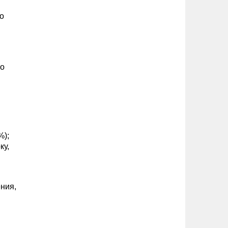
о
со
%);
ку,
ения,