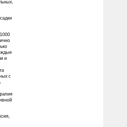
льных,
есадки
:1000
рично
лько
каждые
ли и
та
ных с
ь
ерапия
сивной
ксия,