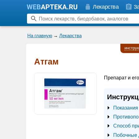
Лекарства
З
На главную
→
Лекарства
инстру
Атгам
Препарат и его
Инструкц
Показания
Противопо
Способ пр
Побочные 