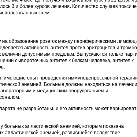
ось 3 и более курсов лечения. Количество случаев токсиче
 использованных схем.
у на образование розеток между периферическими лимфоц
пределяется активность антител против эритроцитов и тромб
их величин допустимым пределам. Выпускаются только парти
шении сывороточных антител к белкам человека, антител к
в.
чи, имеющие опыт проведения иммунодепрессивной терапи
стической анемией. Больные должны находиться на лечении
лабораторным и медицинским оборудованием и
соналом.
арата не разработаны, и его активность может варьироват
у больных апластической анемией, которым показана
ных апластической анемией, развившейся вследствие