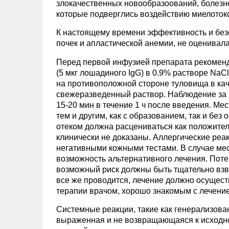
злокачественных новообразоований, болезне
которые подверглись воздействию миелоток
К настоящему времени эффективность и безо
почек и апластической анемии, не оценивала
Перед первой инфузией препарата рекоменду
(5 мкг лошадиного IgG) в 0.9% растворе Na
на противоположной стороне туловища в кач
свежеразведенный раствор. Наблюдение за 
15-20 мин в течение 1 ч после введения. Ме
тем и другим, как с образованием, так и бе
отеком должна расцениваться как положител
клинически не доказаны. Аллергические реак
негативными кожными тестами. В случае мес
возможность альтернативного лечения. Пот
возможный риск должны быть тщательно взв
все же проводится, лечение должно осущес
терапии врачом, хорошо знакомым с лечени
Системные реакции, такие как генерализова
выраженная и не возвращающаяся к исходн