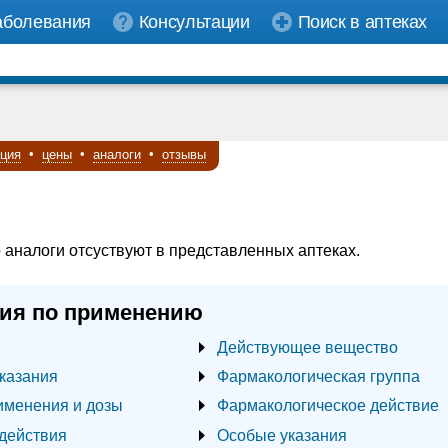
аболевания
Консультации
Поиск в аптеках
кция
•
цены
•
аналоги
•
отзывы
 аналоги отсуствуют в представленных аптеках.
ия по применению
Действующее вещество
казания
Фармакологическая группа
именения и дозы
Фармакологическое действие
действия
Особые указания