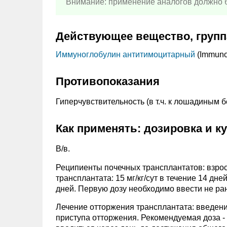
Внимание: применение аналогов должно б
Действующее вещество, групп
Иммуноглобулин антитимоцитарный
(Immunog
Противопоказания
Гиперчувствительность (в т.ч. к лошадиным 
Как применять: дозировка и к
В/в.
Реципиенты почечных трансплантатов: взрослые
трансплантата: 15 мг/кг/сут в течение 14 дне
дней. Первую дозу необходимо ввести не ран
Лечение отторжения трансплантата: введени
приступа отторжения. Рекомендуемая доза - 