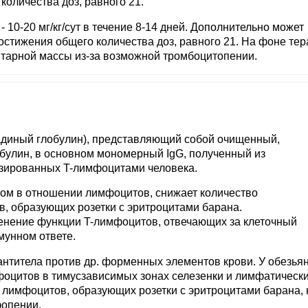
количества доз, равного 21.
 10-20 мг/кг/сут в течение 8-14 дней. Дополнительно может
достижения общего количества доз, равного 21. На фоне те
тарной массы из-за возможной тромбоцитопении.
диный глобулин), представляющий собой очищенный,
булин, в основном мономерный IgG, полученный из
зированных T-лимфоцитами человека.
ом в отношении лимфоцитов, снижает количество
 образующих розетки с эритроцитами барана.
енение функции T-лимфоцитов, отвечающих за клеточный
мунном ответе.
нтитела против др. форменных элементов крови. У обезья
фоцитов в тимусзависимых зонах селезенки и лимфатическ
 лимфоцитов, образующих розетки с эритроцитами барана, 
фопении.