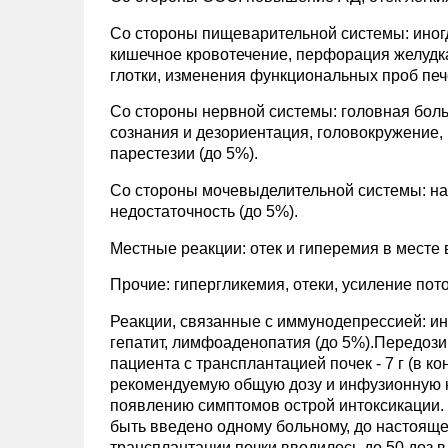
Со стороны пищеварительной системы: иногда
кишечное кровотечение, перфорация желудка
глотки, изменения функциональных проб пече
Со стороны нервной системы: головная боль,
сознания и дезориентация, головокружение,
парестезии (до 5%).
Со стороны мочевыделительной системы: на
недостаточность (до 5%).
Местные реакции: отек и гиперемия в месте 
Прочие: гипергликемия, отеки, усиление пот
Реакции, связанные с иммунодепрессией: и
гепатит, лимфоаденопатия (до 5%).Передози
пациента с трансплантацией почек - 7 г (в к
рекомендуемую общую дозу и инфузионную к
появлению симптомов острой интоксикации. На
быть введено одному больному, до настоящ
трансплантации почки вводилось до 50 доз в 