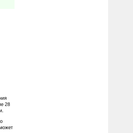
ения
ие 28
и.
го
 может