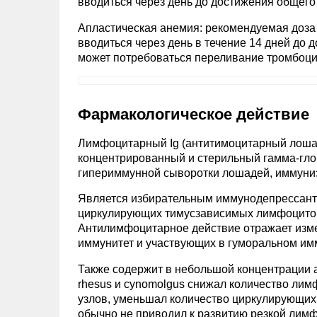
вводиться через день до достижения общего 
Апластическая анемия: рекомендуемая доза -
вводиться через день в течение 14 дней до 
может потребоваться переливание тромбоци
Фармакологическое действие
Лимфоцитарный Ig (антитимоцитарный лоша
концентрированный и стерильный гамма-гло
гипериммунной сыворотки лошадей, иммуни
Является избирательным иммунодепрессант
циркулирующих тимусзависимых лимфоцитов,
Антилимфоцитарное действие отражает изм
иммунитет и участвующих в гуморальном им
Также содержит в небольшой концентрации а
rhesus и cynomolgus снижал количество лим
узлов, уменьшал количество циркулирующих
обычно не приводил к развитию резкой лим