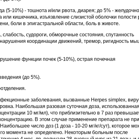
 (5-10%) - тошнота и/или рвота, диарея; до 5% - желудочно
 или кишечника, изъязвление слизистой оболочки полости 
ни, боли в эпигастральной области, боль в животе.
 слабость, судороги, обморочные состояния, спутанность
 нарушения координации движений, тремор, ригидность мы
рушение функции почек (5-10%), острая почечная
введения (до 5%).
оотделения.
нфекционные заболевания, вызванные Herpes simplex, вир
ровка. Наибольшая разовая суточная доза, использованная
онцентрации 10 мг/мл), что приблизительно в 7 раз превышае
онцентрацию. В этом случае применение препарата не при
ибольшее число доз (1 доза - 10-20 мг/кг/сут), которое мо
его момента не определено. Некоторым больным после
течение 4 мес, др. получали 28-дневный курс из 21 дозы, и 