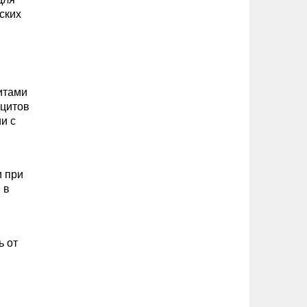
ских
итами
оцитов
и с
и при
 в
ь от