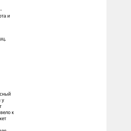
-
рта и
шц,
усный
 у
т
вело к
жет
для