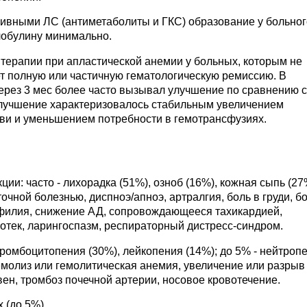
сивными ЛС (антиметаболиты и ГКС) образование у больног
лобулину минимально.
ерапии при апластической анемии у больных, которым не
ет полную или частичную гематологическую ремиссию. В
ерез 3 мес более часто вызывал улучшение по сравнению 
учшение характеризовалось стабильным увеличением
ови и уменьшением потребности в гемотрансфузиях.
ии: часто - лихорадка (51%), озноб (16%), кожная сыпь (27
очной болезнью, диспноэ/апноэ, артралгия, боль в груди, бо
инофилия, снижение АД, сопровождающееся тахикардией,
отек, ларингоспазм, респираторный дистресс-синдром.
тромбоцитопения (30%), лейкопения (14%); до 5% - нейтроп
емолиз или гемолитическая анемия, увеличение или разрыв
вен, тромбоз почечной артерии, носовое кровотечение.
 (до 5%).