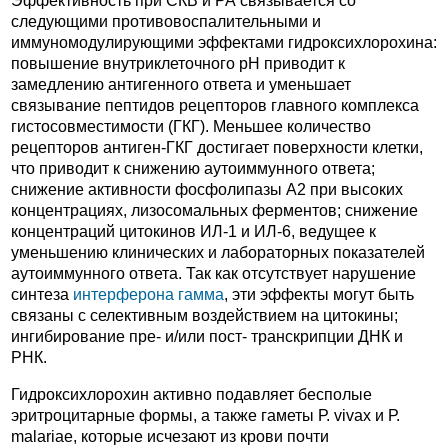
Эффективность при СКВ и РА связывается со
следующими противовоспалительными и
иммуномодулирующими эффектами гидроксихлорохина:
повышение внутриклеточного pH приводит к
замедлению антигенного ответа и уменьшает
связывание пептидов рецепторов главного комплекса
гистосовместимости (ГКГ). Меньшее количество
рецепторов антиген-ГКГ достигает поверхности клетки,
что приводит к снижению аутоиммунного ответа;
снижение активности фосфолипазы А2 при высоких
концентрациях, лизосомальных ферментов; снижение
концентраций цитокинов ИЛ-1 и ИЛ-6, ведущее к
уменьшению клинических и лабораторных показателей
аутоиммунного ответа. Так как отсутствует нарушение
синтеза
интерферона гамма
, эти эффекты могут быть
связаны с селективным воздействием на цитокины;
ингибирование пре- и/или пост- транскрипции ДНК и
РНК.
Гидроксихлорохин активно подавляет бесполые
эритроцитарные формы, а также гаметы Р. vivax и Р.
malariae, которые исчезают из крови почти