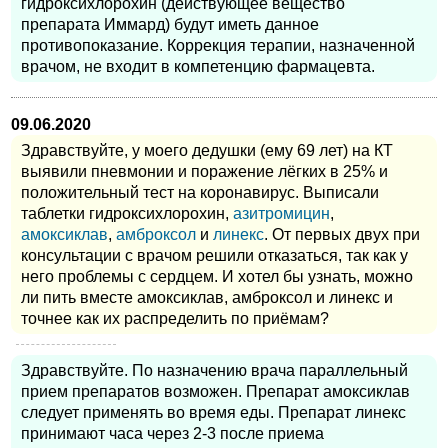
гидроксихлорохин (действующее вещество
препарата Иммард) будут иметь данное
противопоказание. Коррекция терапии, назначенной
врачом, не входит в компетенцию фармацевта.
09.06.2020
Здравствуйте, у моего дедушки (ему 69 лет) на КТ
выявили пневмонии и поражение лёгких в 25% и
положительный тест на коронавирус. Выписали
таблетки гидроксихлорохин,
азитромицин
,
амоксиклав
,
амброксол
и
линекс
. От первых двух при
консультации с врачом решили отказаться, так как у
него проблемы с сердцем. И хотел бы узнать, можно
ли пить вместе амоксиклав, амброксол и линекс и
точнее как их распределить по приёмам?
Здравствуйте. По назначению врача параллельный
прием препаратов возможен. Препарат амоксиклав
следует применять во время еды. Препарат линекс
принимают часа через 2-3 после приема