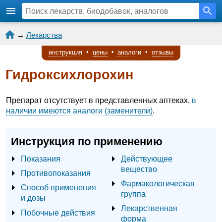
→
Лекарства
инструкция
•
цены
•
аналоги
•
отзывы
Гидроксихлорохин
Препарат отсутствует в представленных аптеках,
в
наличии имеются аналоги (заменители)
.
Инструкция по применению
Показания
Действующее
вещество
Противопоказания
Фармакологическая
Способ применения
группа
и дозы
Лекарственная
Побочные действия
форма