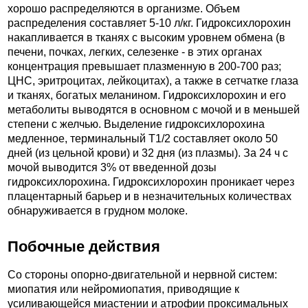
хорошо распределяются в организме. Объем
распределения составляет 5-10 л/кг. Гидроксихлорохин
накапливается в тканях с высоким уровнем обмена (в
печени, почках, легких, селезенке - в этих органах
концентрация превышает плазменную в 200-700 раз;
ЦНС, эритроцитах, лейкоцитах), а также в сетчатке глаза
и тканях, богатых меланином. Гидроксихлорохин и его
метаболиты выводятся в основном с мочой и в меньшей
степени с желчью. Выделение гидроксихлорохина
медленное, терминальный T1/2 составляет около 50
дней (из цельной крови) и 32 дня (из плазмы). За 24 ч с
мочой выводится 3% от введенной дозы
гидроксихлорохина. Гидроксихлорохин проникает через
плацентарный барьер и в незначительных количествах
обнаруживается в грудном молоке.
Побочные действия
Со стороны опорно-двигательной и нервной систем:
миопатия или нейромиопатия, приводящие к
усиливающейся миастении и атрофии проксимальных