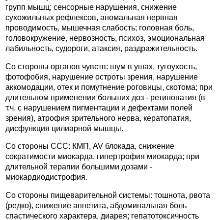
групп мышц; сенсорные нарушения, снижение
сухожильных рефлексов, аномальная нервная
проводимость, мышечная слабость; головная боль,
головокружение, нервозность, психоз, эмоциональная
лабильность, судороги, атаксия, раздражительность.
Со стороны органов чувств: шум в ушах, тугоухость,
фотофобия, нарушение остроты зрения, нарушение
аккомодации, отек и помутнение роговицы, скотома; при
длительном применении больших доз - ретинопатия (в
т.ч. с нарушением пигментации и дефектами полей
зрения), атрофия зрительного нерва, кератопатия,
дисфункция цилиарной мышцы.
Со стороны ССС: КМП, AV блокада, снижение
сократимости миокарда, гипертрофия миокарда; при
длительной терапии большими дозами -
миокардиодистрофия.
Со стороны пищеварительной системы: тошнота, рвота
(редко), снижение аппетита, абдоминальная боль
спастического характера, диарея; гепатотоксичность