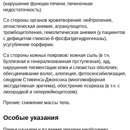
(нарушение функции печени, печеночная
недостаточность).
Со стороны органов кроветворения: нейтропения,
апластическая анемия, агранулоцитоз,
тромбоцитопения, гемолитическая анемия (у пациентов
с дефицитом глюкозо-6-фосфатдегидрогеназы),
усугубление порфирии.
Со стороны кожных покровов: кожная сыпь (в т.ч.
буллезная и генерализованная пустулезная), зуд,
нарушение пигментации кожи и слизистых оболочек,
обесцвечивание волос, алопеция, фотосенсибилизация,
синдром Стивенса-Джонсона (многомофорная
экссудативная эритема), обострение псориаза (в т.ч. с
лихорадкой и гиперлейкоцитозом).
Прочие: снижение массы тела.
Особые указания
Перед началом и во время терапии необходимо