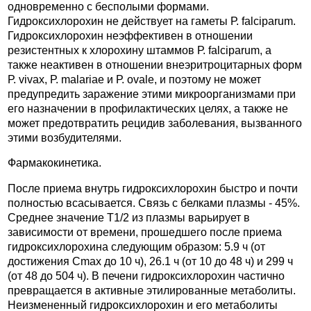
одновременно с бесполыми формами.
Гидроксихлорохин не действует на гаметы Р. falciparum.
Гидроксихлорохин неэффективен в отношении
резистентных к хлорохину штаммов Р. falciparum, а
также неактивен в отношении внеэритроцитарных форм
Р. vivax, Р. malariae и Р. ovale, и поэтому не может
предупредить заражение этими микроорганизмами при
его назначении в профилактических целях, а также не
может предотвратить рецидив заболевания, вызванного
этими возбудителями.
Фармакокинетика.
После приема внутрь гидроксихлорохин быстро и почти
полностью всасывается. Связь с белками плазмы - 45%.
Среднее значение T1/2 из плазмы варьирует в
зависимости от времени, прошедшего после приема
гидроксихлорохина следующим образом: 5.9 ч (от
достижения Cmax до 10 ч), 26.1 ч (от 10 до 48 ч) и 299 ч
(от 48 до 504 ч). В печени гидроксихлорохин частично
превращается в активные этилированные метаболиты.
Неизмененный гидроксихлорохин и его метаболиты