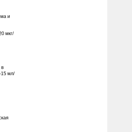
ема и
0 мкг/
 в
-15 мл/
ская