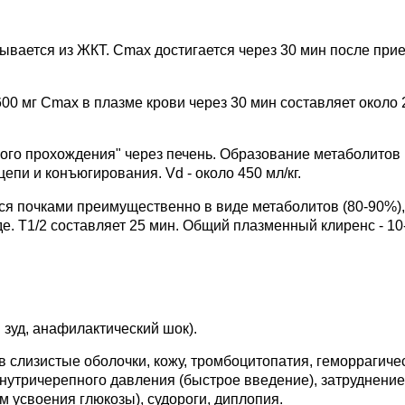
ывается из ЖКТ. Cmax достигается через 30 мин после при
00 мг Cmax в плазме крови через 30 мин составляет около 2
ого прохождения" через печень. Образование метаболитов
епи и конъюгирования. Vd - около 450 мл/кг.
ся почками преимущественно в виде метаболитов (80-90%),
. T1/2 составляет 25 мин. Общий плазменный клиренс - 10
 зуд, анафилактический шок).
в слизистые оболочки, кожу, тромбоцитопатия, геморрагиче
нутричерепного давления (быстрое введение), затруднение
м усвоения глюкозы), судороги, диплопия.