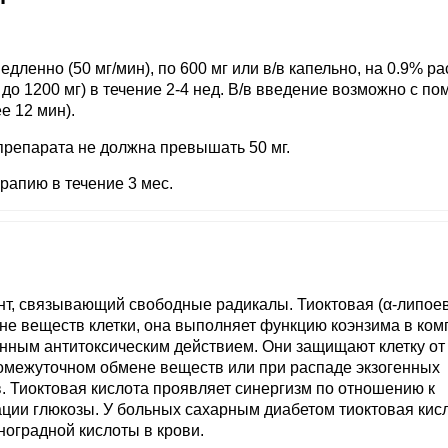
дленно (50 мг/мин), по 600 мг или в/в капельно, на 0.9% р
 до 1200 мг) в течение 2-4 нед. В/в введение возможно с п
е 12 мин).
 препарата не должна превышать 50 мг.
апию в течение 3 мес.
нт, связывающий свободные радикалы. Тиоктовая (α-липое
не веществ клетки, она выполняет функцию коэнзима в ком
ным антитоксическим действием. Они защищают клетку от
омежуточном обмене веществ или при распаде экзогенных
. Тиоктовая кислота проявляет синергизм по отношению к
ации глюкозы. У больных сахарным диабетом тиоктовая кис
оградной кислоты в крови.