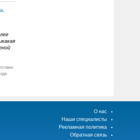
а,
олее
икакая
еной
тствии
егда
О нас
Наши специалисты
Рекламная политика
Обратная связь