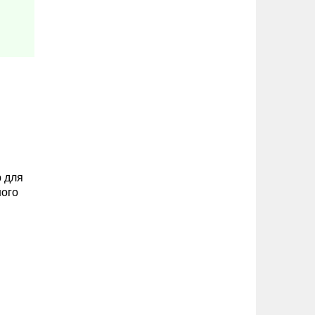
р для
ного