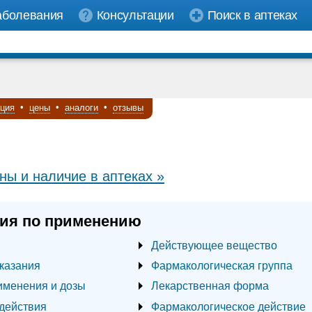
аболевания
Консультации
Поиск в аптеках
кция
•
цены
•
аналоги
•
отзывы
ны и наличие в аптеках »
ия по применению
Действующее вещество
казания
Фармакологическая группа
именения и дозы
Лекарственная форма
действия
Фармакологическое действие