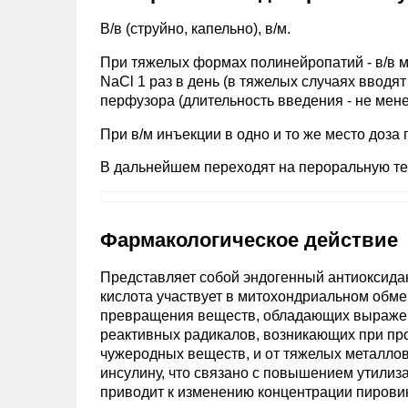
В/в (струйно, капельно), в/м.
При тяжелых формах полинейропатий - в/в ме
NaCl 1 раз в день (в тяжелых случаях вводят
перфузора (длительность введения - не мене
При в/м инъекции в одно и то же место доза
В дальнейшем переходят на пероральную тер
Фармакологическое действие
Представляет собой эндогенный антиоксида
кислота участвует в митохондриальном обме
превращения веществ, обладающих выражен
реактивных радикалов, возникающих при пр
чужеродных веществ, и от тяжелых металлов
инсулину, что связано с повышением утилиз
приводит к изменению концентрации пировин