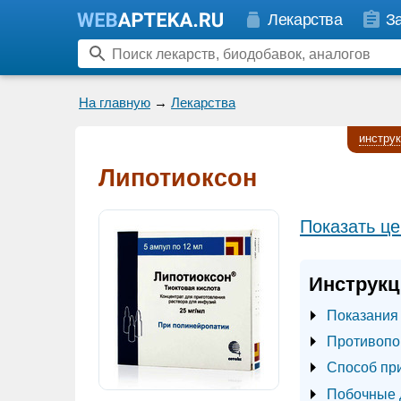
Лекарства
З
На главную
→
Лекарства
инстру
Липотиоксон
Показать це
Инструкц
Показания
Противопо
Способ пр
Побочные 