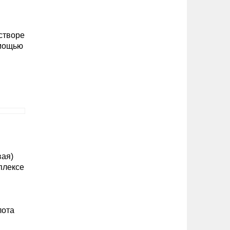
астворе
омощью
вая)
плексе
лота