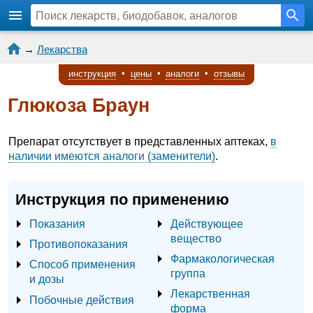
→
Лекарства
инструкция
•
цены
•
аналоги
•
отзывы
Глюкоза Браун
Препарат отсутствует в представленных аптеках,
в
наличии имеются аналоги (заменители)
.
Инструкция по применению
Показания
Действующее
вещество
Противопоказания
Фармакологическая
Способ применения
группа
и дозы
Лекарственная
Побочные действия
форма