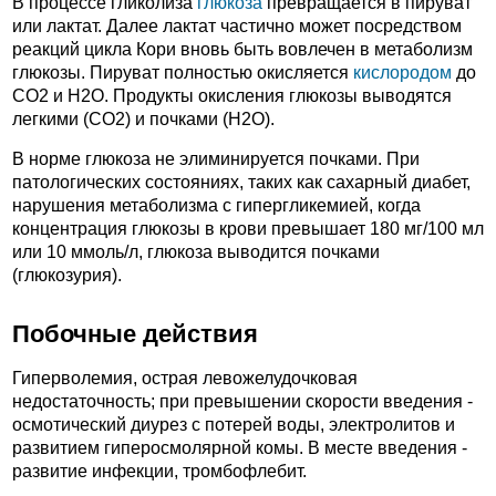
В процессе гликолиза
глюкоза
превращается в пируват
или лактат. Далее лактат частично может посредством
реакций цикла Кори вновь быть вовлечен в метаболизм
глюкозы. Пируват полностью окисляется
кислородом
до
CO2 и H2O. Продукты окисления глюкозы выводятся
легкими (CO2) и почками (H2O).
В норме глюкоза не элиминируется почками. При
патологических состояниях, таких как сахарный диабет,
нарушения метаболизма с гипергликемией, когда
концентрация глюкозы в крови превышает 180 мг/100 мл
или 10 ммоль/л, глюкоза выводится почками
(глюкозурия).
Побочные действия
Гиперволемия, острая левожелудочковая
недостаточность; при превышении скорости введения -
осмотический диурез с потерей воды, электролитов и
развитием гиперосмолярной комы. В месте введения -
развитие инфекции, тромбофлебит.