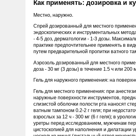
Как применять: дозировка и к
Местно, наружно.
Спрей дозированный для местного применения
эндоскопических и инструментальных методах
- 4-5 доз, дерматологии - 1-3 дозы. Максимал
практике предпочтительнее применять в вид
путем предварительной пропитки ватного та
Аэрозоль дозированный для местного примен
доза - 30 мг (3 дозы) в течение 1.5 ч или 200 мг
Гель для наружного применения: на поверхно
Гель для местного применения: при анестез
наружные поверхности инструментов, предн
слизистой оболочки полости рта наносят ст
ватным тампоном 0.2-2 г геля; при недостат
взрослых за 12 ч - 300 мг (6 г геля); в уро
уретры перед исследованием, мужчинам перед
цистоскопией для наполнения и дилатации ур
несколько минут (дистальный отдел мочеисп