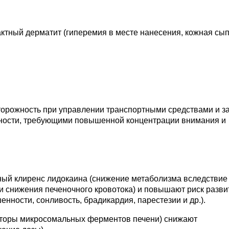
актный дерматит (гиперемия в месте нанесения, кожная сып
.
торожность при управлении транспортными средствами и з
ьности, требующими повышенной концентрации внимания и
ый клиренс лидокаина (снижение метаболизма вследствие
и снижения печеночного кровотока) и повышают риск разви
шенности, сонливость, брадикардия, парестезии и др.).
торы микросомальных ферментов печени) снижают