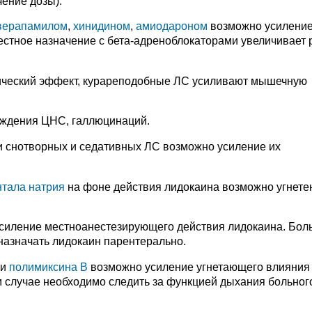
ение дозы).
верапамилом
,
хинидином
,
амиодароном
возможно усилени
стное назначение с бета-адреноблокаторами увеличивает 
ический эффект, курареподобные ЛС усиливают мышечную
уждения ЦНС, галлюцинаций.
 снотворных и седативных ЛС возможно усиление их
нтала натрия
на фоне действия лидокаина возможно угнете
силение местноанестезирующего действия лидокаина. Бол
азначать лидокаин парентерально.
 и
полимиксина В
возможно усиление угнетающего влияния
 случае необходимо следить за функцией дыхания больног