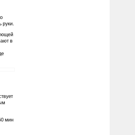
но
 руки.
дующей
рают в
де
ствует
ным
60 мин