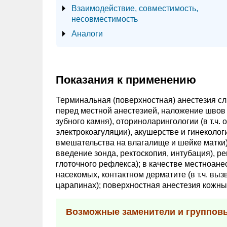
Взаимодействие, совместимость,
несовместимость
Аналоги
Показания к применению
Терминальная (поверхностная) анестезия сл
перед местной анестезией, наложение швов 
зубного камня), оториноларингологии (в т.ч
электрокоагуляции), акушерстве и гинекологи
вмешательства на влагалище и шейке матки);
введение зонда, ректоскопия, интубация), 
глоточного рефлекса); в качестве местноане
насекомых, контактном дерматите (в т.ч. вы
царапинах); поверхностная анестезия кожны
Возможные заменители и группов