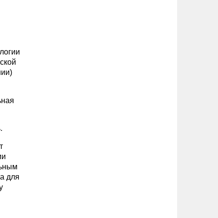
ологии
еской
нии)
ьная
.
т
ии
льным
за для
у