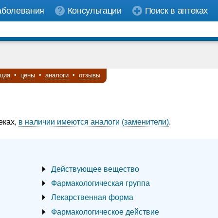
аболевания
Консультации
Поиск в аптеках
кция
•
цены
•
аналоги
•
отзывы
еках,
в наличии имеются аналоги (заменители)
.
Действующее вещество
Фармакологическая группа
Лекарственная форма
Фармакологическое действие