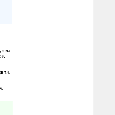
укола
ов,
 т.ч.
ч.