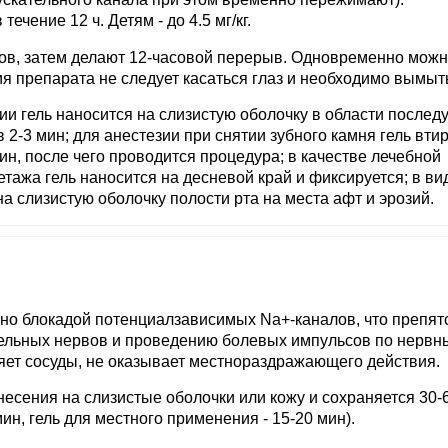
течение 12 ч. Детям - до 4.5 мг/кг.
сов, затем делают 12-часовой перерыв. Одновременно мож
я препарата не следует касаться глаз и необходимо вымыть
ции гель наносится на слизистую оболочку в области после
2-3 мин; для анестезии при снятии зубного камня гель вти
мин, после чего проводится процедура; в качестве лечебной
етажа гель наносится на десневой край и фиксируется; в ви
на слизистую оболочку полости рта на места афт и эрозий.
о блокадой потенциалзависимых Na+-каналов, что препят
тельных нервов и проведению болевых импульсов по нерв
ет сосуды, не оказывает местнораздражающего действия.
несения на слизистые оболочки или кожу и сохраняется 30-
ин, гель для местного применения - 15-20 мин).