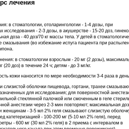
урс лечения
: в стоматологии, отоларингологии - 1-4 дозы, при
 исследования - 2-3 дозы, в акушерстве - 15-20 доз, гинек
ьная доза - 40 доз/70 кг массы тела. У детей в стоматологич
е смазывания (во избежание испуга пациента при распыле
мпона.
ения: в стоматологии взрослым - 20 мг (2 дозы), максимал
 (20 доз) в течение 24 ч; детям - до 3 мг/кг.
сть кожи наносится по мере необходимости 3-4 раза в день
ии слизистой оболочки пищевода, гортани, трахеи смазываю
азначенных для исследования; для поверхностной анестез
ерильной стеклянной палочкой или смоченным в геле стери
очной анестезии через 2-3 мин повторяют; максимальная до
логии женщинам - 3-5 мл 2% геля смазывают слизистую оболочк
 катетеризацией - 100-200 мг (5-10 мл 2% геля), перед
етры - 600 мг (30 мл 2% геля) в 2 приема с интервалом в
ускательного канала при этом временно пережимают).