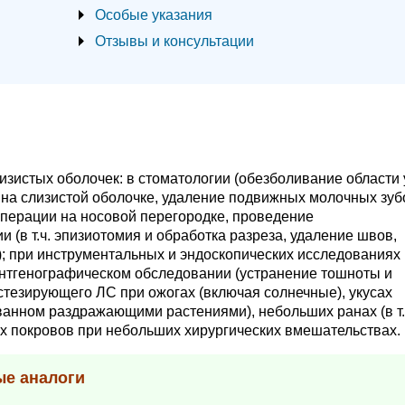
Особые указания
Отзывы и консультации
изистых оболочек: в стоматологии (обезболивание области 
на слизистой оболочке, удаление подвижных молочных зуб
. операции на носовой перегородке, проведение
и (в т.ч. эпизиотомия и обработка разреза, удаление швов,
 при инструментальных и эндоскопических исследованиях (в
рентгенографическом обследовании (устранение тошноты и
стезирующего ЛС при ожогах (включая солнечные), укусах
званном раздражающими растениями), небольших ранах (в т.
х покровов при небольших хирургических вмешательствах.
ые аналоги