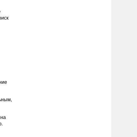
е
риск
ние
ьным,
 на
о.