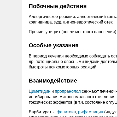
Побочные действия
Аллергическое реакции: аллергический конт
крапивница, зуд), ангионевротический отек.
Прочие: уретрит (после местного нанесения)
Особые указания
В период лечения необходимо соблюдать ос
др. потенциально опасными видами деятел
быстроты психомоторных реакций.
Взаимодействие
Циметидин
и
пропранолол
снижают печеночн
ингибирования микросомального окисления 
токсических эффектов (в т.ч. состояние оглу
Барбитураты,
фенитоин
,
рифампицин
(индук