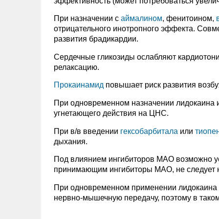
эффективность (может потребоваться увелич
При назначении с
аймалином
, фенитоином,
отрицательного инотропного эффекта. Совме
развития брадикардии.
Сердечные гликозиды ослабляют кардиотон
релаксацию.
Прокаинамид
повышает риск развития возб
При одновременном назначении лидокаина и
угнетающего действия на ЦНС.
При в/в введении
гексобарбитала
или
тиопе
дыхания.
Под влиянием ингибиторов МАО возможно у
принимающим ингибиторы МАО, не следует н
При одновременном применении лидокаина
нервно-мышечную передачу, поэтому в таком