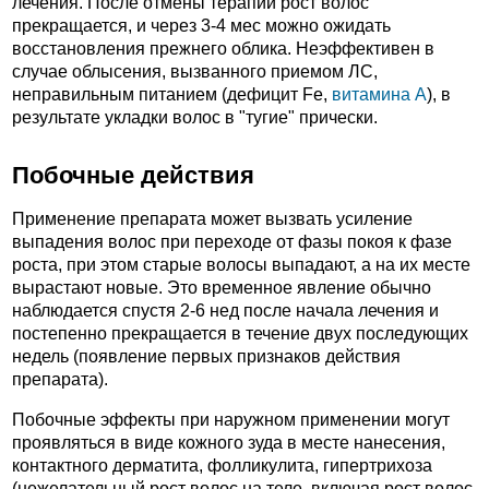
лечения. После отмены терапии рост волос
прекращается, и через 3-4 мес можно ожидать
восстановления прежнего облика. Неэффективен в
случае облысения, вызванного приемом ЛС,
неправильным питанием (дефицит Fe,
витамина А
), в
результате укладки волос в "тугие" прически.
Побочные действия
Применение препарата может вызвать усиление
выпадения волос при переходе от фазы покоя к фазе
роста, при этом старые волосы выпадают, а на их месте
вырастают новые. Это временное явление обычно
наблюдается спустя 2-6 нед после начала лечения и
постепенно прекращается в течение двух последующих
недель (появление первых признаков действия
препарата).
Побочные эффекты при наружном применении могут
проявляться в виде кожного зуда в месте нанесения,
контактного дерматита, фолликулита, гипертрихоза
(нежелательный рост волос на теле, включая рост волос