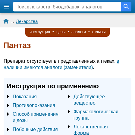
→
Лекарства
инструкция
•
цены
•
аналоги
•
отзывы
Пантаз
Препарат отсутствует в представленных аптеках,
в
наличии имеются аналоги (заменители)
.
Инструкция по применению
Показания
Действующее
вещество
Противопоказания
Фармакологическая
Способ применения
группа
и дозы
Лекарственная
Побочные действия
форма