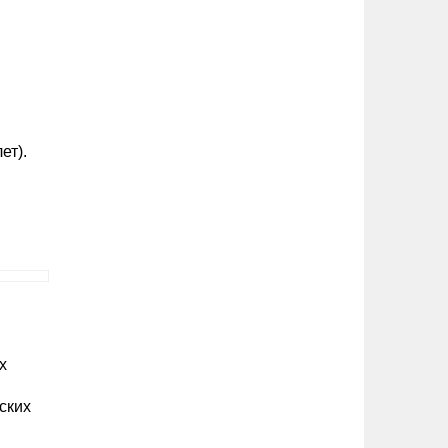
ет).
х
ских