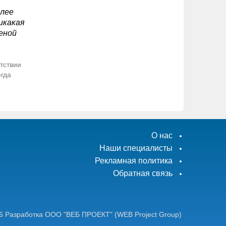
олее
икакая
еной
тствии
егда
О нас
Наши специалисты
Рекламная политика
Обратная связь
6
Разработка ООО "ВЕБ ПРОЕКТ"
(WEB Project Group)