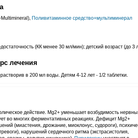
а
+
Multimineral),
Поливитаминное средство+мультиминерал
остаточность (КК менее 30 мл/мин); детский возраст (до 3 л
урс лечения
 растворив в 200 мл воды. Детям 4-12 лет - 1/2 таблетки.
олическое действие. Mg2+ уменьшает возбудимость нервны
вует во многих ферментативных реакциях. Дефицит Mg2+
ний (миастения, дрожание, миоклонус, судороги), психиче
тревоги), нарушений сердечного ритма (экстрасистолия,