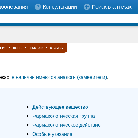
аболевания
Консультации
Поиск в аптеках
кция
•
цены
•
аналоги
•
отзывы
еках,
в наличии имеются аналоги (заменители)
.
Действующее вещество
Фармакологическая группа
Фармакологическое действие
Особые указания