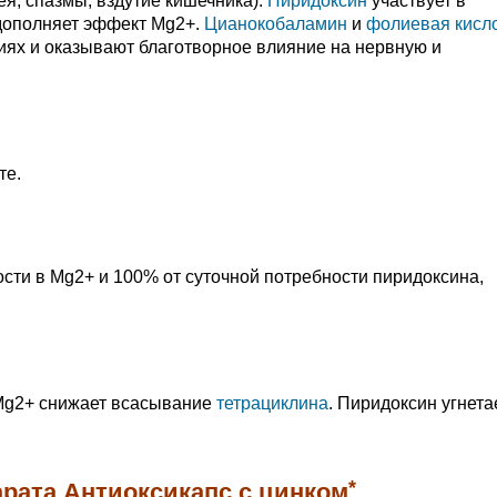
ея, спазмы, вздутие кишечника).
Пиридоксин
участвует в
дополняет эффект Mg2+.
Цианокобаламин
и
фолиевая кисл
иях и оказывают благотворное влияние на нервную и
те.
ости в Mg2+ и 100% от суточной потребности пиридоксина,
Mg2+ снижает всасывание
тетрациклина
. Пиридоксин угнета
*
рата Антиоксикапс с цинком