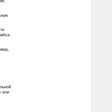
ия,
ьную
сти
умбса.
емор,
ельной
н
или