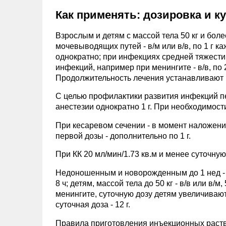
Как применять: дозировка и к
Взрослым и детям с массой тела 50 кг и бол
мочевыводящих путей - в/м или в/в, по 1 г ка
однократно; при инфекциях средней тяжести -
инфекций, например при менингите - в/в, по 2
Продолжительность лечения устанавливают 
С целью профилактики развития инфекций п
анестезии однократно 1 г. При необходимост
При кесаревом сечении - в момент наложения 
первой дозы - дополнительно по 1 г.
При КК 20 мл/мин/1.73 кв.м и менее суточную
Недоношенным и новорожденным до 1 нед - в/в,
8 ч; детям, массой тела до 50 кг - в/в или в/м
менингите, суточную дозу детям увеличивают 
суточная доза - 12 г.
Правила приготовления инъекционных раство