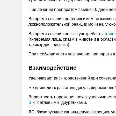
При лечении препаратом свыше 10 дней нео
Во время лечения цефотаксимом возможно 
ложноположительной реакции мочи на глюкоз
Во время лечения нельзя употреблять
этано
(гиперемия лица, спазм в животе и в области
тахикардия, одышка).
При необходимости назначения препарата в 
Взаимодействие
Увеличивает риск кровотечений при сочетан
Не приводит к развитию дисульфирамоподоб
Вероятность поражения почек увеличиваетс
B
и "петлевыми" диуретиками.
ЛС, блокирующие канальцевую секрецию, у