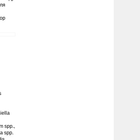
еля
вор
s
iella
m spp.,
ia spp.
is,