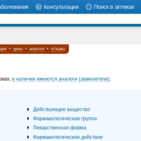
аболевания
Консультации
Поиск в аптеках
кция
•
цены
•
аналоги
•
отзывы
еках,
в наличии имеются аналоги (заменители)
.
Действующее вещество
Фармакологическая группа
Лекарственная форма
Фармакологическое действие