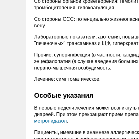
Со стороны органов кроветворения: гемолит
тромбоцитопения, гипокоагуляция.
Со стороны ССС: потенциально жизнеопасны
вену.
Лабораторные показатели: азотемия, повыш
"печеночных" трансаминаз и ЩФ, гиперкреа
Прочие: суперинфекция (в частности, канди
энцефалопатия (в случае введения больших 
нервно-мышечная возбудимость.
Лечение: симптоматическое.
Особые указания
В первые недели лечения может возникнуть
диареей. При этом прекращают прием препа
метронидазол
.
Пациенты, имевшие в анамнезе аллергическ
чувствительность к цефалоспориновым анти