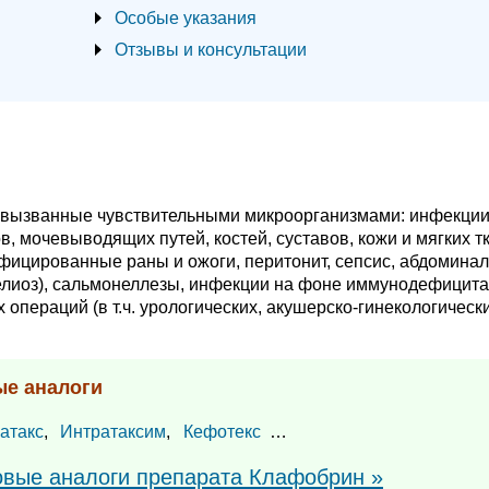
Особые указания
Отзывы и консультации
, вызванные чувствительными микроорганизмами: инфекци
в, мочевыводящих путей, костей, суставов, кожи и мягких т
инфицированные раны и ожоги, перитонит, сепсис, абдомина
елиоз), сальмонеллезы, инфекции на фоне иммунодефицита
операций (в т.ч. урологических, акушерско-гинекологически
ые аналоги
атакс
,
Интратаксим
,
Кефотекс
…
повые аналоги препарата Клафобрин »