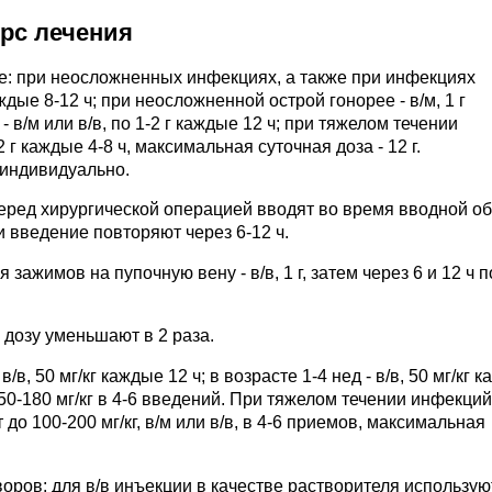
урс лечения
ее: при неосложненных инфекциях, а также при инфекциях
ждые 8-12 ч; при неосложненной острой гонорее - в/м, 1 г
 в/м или в/в, по 1-2 г каждые 12 ч; при тяжелом течении
 г каждые 4-8 ч, максимальная суточная доза - 12 г.
индивидуально.
еред хирургической операцией вводят во время вводной о
и введение повторяют через 6-12 ч.
зажимов на пупочную вену - в/в, 1 г, затем через 6 и 12 ч 
 дозу уменьшают в 2 раза.
 50 мг/кг каждые 12 ч; в возрасте 1-4 нед - в/в, 50 мг/кг 
, 50-180 мг/кг в 4-6 введений. При тяжелом течении инфекций, 
до 100-200 мг/кг, в/м или в/в, в 4-6 приемов, максимальная
ров: для в/в инъекции в качестве растворителя использую