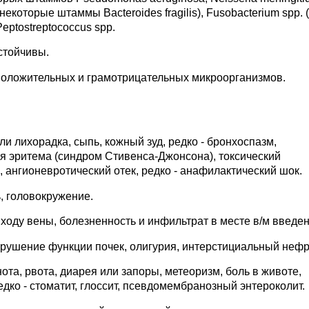
. некоторые штаммы Bacteroides fragilis), Fusobacterium spp. (в
Peptostreptococcus spp.
устойчивы.
мположительных и грамотрицательных микроорганизмов.
ли лихорадка, сыпь, кожный зуд, редко - бронхоспазм,
я эритема (синдром Стивенса-Джонсона), токсический
 ангионевротический отек, редко - анафилактический шок.
, головокружение.
ходу вены, болезненность и инфильтрат в месте в/м введен
рушение функции почек, олигурия, интерстициальный нефр
та, рвота, диарея или запоры, метеоризм, боль в животе,
дко - стоматит, глоссит, псевдомембранозный энтероколит.