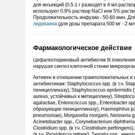
для инъекций (0.5-1 г разводят в 4 мл раствор
используют 0.9% раствор NaCl или 5% раствор
Продолжительность инфузии - 50-60 мин. Дл
лидокаина
(для дозы препарата 500 мг - 2 мл, 
Фармакологическое действие
Цефалоспориновый антибиотик III поколения
нарушая синтез клеточной стенки микроорга
Активен в отношении грамположительных и г
антибиотикам: Staphylococcus spp. (в т.ч. S
пенициллиназу), Staphylococcus epidermidis 
aureus, устойчивых к метициллину), Streptoc
agalactiae, Enterococcus spp., Enterobacter spp
образующие пенициллиназу), Haemophilus parainf
pneumoniae), Morganella morganii, Neisseria
Acinetobacter spp., Corynebacterium diphtheriae
Clostridium spp. (в т.ч. Clostridium perfringens)
(в т.ч. Providencia rettgeri), Serratia spp., 