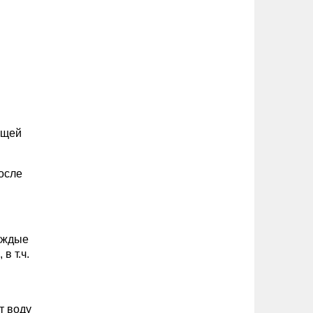
бщей
после
каждые
в т.ч.
т воду