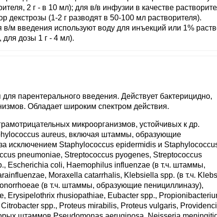
ителя, 2 г - в 10 мл); для в/в инфузии в качестве растворит
 декстрозы (1-2 г разводят в 50-100 мл растворителя).
я в/м введения используют воду для инъекций или 1% раст
для дозы 1 г - 4 мл).
 для парентерального введения. Действует бактерицидно,
низмов. Обладает широким спектром действия.
рамотрицательных микроорганизмов, устойчивых к др.
taphylococcus aureus, включая штаммы, образующие
(за исключением Staphylococcus epidermidis и Staphylococcu
occus pneumoniae, Streptococcus pyogenes, Streptococcus
., Escherichia coli, Haemophilus influenzae (в т.ч. штаммы,
luenzae, Moraxella catarrhalis, Klebsiella spp. (в т.ч. Klebs
 gonorrhoeae (в т.ч. штаммы, образующие пенициллиназу),
, Erysipelothrix rhusiopathiae, Eubacter spp., Propionibacteriu
, Citrobacter spp., Proteus mirabilis, Proteus vulgaris, Providenc
некоторых штаммов Pseudomonas aeruginosa, Neisseria meningitid