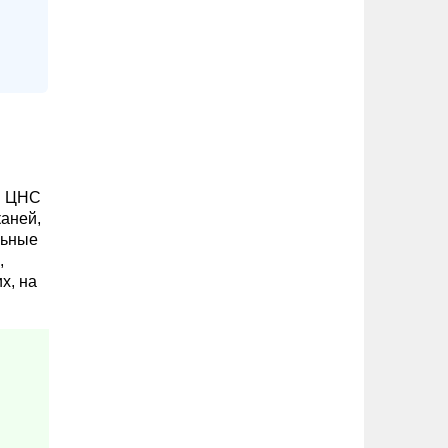
и ЦНС
каней,
льные
,
х, на