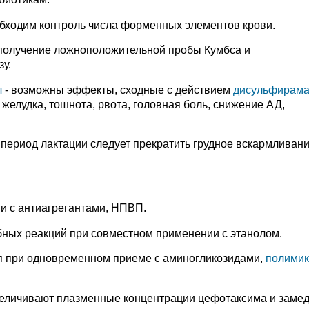
бходим контроль числа форменных элементов крови.
получение ложноположительной пробы Кумбса и
у.
л
- возможны эффекты, сходные с действием
дисульфирам
 желудка, тошнота, рвота, головная боль, снижение АД,
период лактации следует прекратить грудное вскармливани
ии с антиагрегантами, НПВП.
ных реакций при совместном применении с этанолом.
я при одновременном приеме с аминогликозидами,
полими
величивают плазменные концентрации цефотаксима и заме