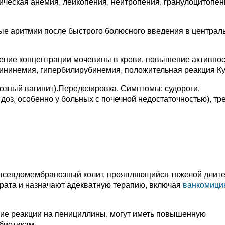
ическая анемия, лейкопения, нейтропения, гранулоцитопен
е аритмии после быстрого болюсного введения в централ
ение концентрации мочевины в крови, повышение активно
тининемия, гипербилирубинемия, положительная реакция К
дозный вагинит).Передозировка. Симптомы: судороги,
доз, особенно у больных с почечной недостаточностью), тр
 псевдомембранозный колит, проявляющийся тяжелой длит
рата и назначают адекватную терапию, включая
ванкомици
ие реакции на пенициллины, могут иметь повышенную
биотикам.