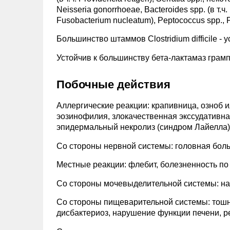
Neisseria gonorrhoeae, Bacteroides spp. (в т.ч
Fusobacterium nucleatum), Peptococcus spp., 
Большинство штаммов Clostridium difficile - 
Устойчив к большинству бета-лактамаз гра
Побочные действия
Аллергические реакции: крапивница, озноб и
эозинофилия, злокачественная экссудативна
эпидермальный некролиз (синдром Лайелла),
Со стороны нервной системы: головная боль
Местные реакции: флебит, болезненность по 
Со стороны мочевыделительной системы: на
Со стороны пищеварительной системы: тошно
дисбактериоз, нарушение функции печени, ре