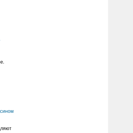
а
е.
ксином
дляют