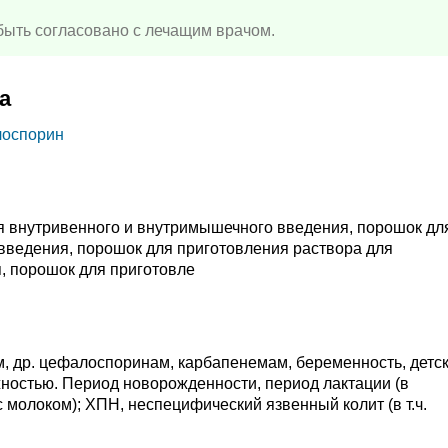
ыть согласовано с лечащим врачом.
а
лоспорин
я внутривенного и внутримышечного введения, порошок дл
введения, порошок для приготовления раствора для
, порошок для приготовле
ам, др. цефалоспоринам, карбапенемам, беременность, детс
рожностью. Период новорожденности, период лактации (в
 молоком); ХПН, неспецифический язвенный колит (в т.ч.