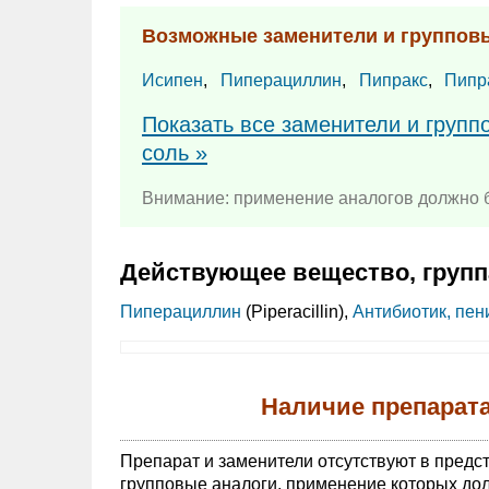
Возможные заменители и группов
Исипен
,
Пиперациллин
,
Пипракс
,
Пипр
Показать все заменители и груп
соль »
Внимание: применение аналогов должно б
Действующее вещество, групп
Пиперациллин
(Piperacillin),
Антибиотик, пен
Наличие препарат
Препарат и заменители отсутствуют в предс
групповые аналоги, применение которых дол