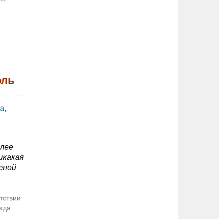
оль
а,
олее
икакая
еной
тствии
егда