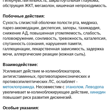
Гиперчувствительность, закрытоугольная глаукома,
обструкция ЖКТ, мегаколон, кишечная непроходимость.
Побочные действия:
Сухость слизистой оболочки полости рта, мидриаз,
парез аккомодации, диспепсия, запоры, тахикардия,
снижение АД, повышенная утомляемость, слабость,
головокружение, сонливость, тревожность, каталепсия,
спутанность сознания, нарушения памяти,
галлюцинации, лекарственная зависимость, задержка
мочи, аллергические реакции (кожная сыпь).
Взаимодействие:
Усиливает действие м-холиноблокаторов,
антигистаминных, противопаркинсонических и
противоэпилептических ЛС, ослабляет -
метоклопрамида
. Несовместим с
этанолом
.
Леводопа
увеличивает м-холиноблокирующее действие,
хинидин
повышает риск развития дискинезий.
Особые указания: