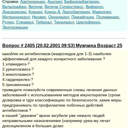
Cправка:
Азитромицин
,
Ацилакт
,
Бифидумбактерин
,
Вильпрафен
,
Витрум
,
Витрум Суперстресс
,
Виферон
,
Доксициклин
,
Клацид
,
Клион-Д
,
Лактобактерин
,
Макропен
,
Метронидазол
,
Неовир
,
Орнидазол
,
Пимафуцин
,
Полижинакс
,
Рулид
,
Сумамед
,
Тиберал
,
Тинидазол
,
Циклоферон
,
Эритромицин
Вопрос # 2405 [20.02.2001 09:53] Мужчина Возраст 25
какой/ие из антибиотиков-(макролидов для 1-3) наиболее
эффективный для каждого конкретного заболевания ?
1.хламидиоз-?
2.уреаплазмоз-?
3.микоплазмоз-?
4.гарднерелез-?
5.трихамониаз-?
приведите пожалуйста современные схемы лечения данных
заболеваний с использованием методов имунотерапии (сроки
дозировка и тд)и классификацию по безопасности ,какие меры
предпринимать по профилактике побочных действий
антибиотиков ?
в нашей ''деревне'' врачи загубили уже немало людей
неправильными назначениями (например уреа-му лечат
доксициклином в больших дозах