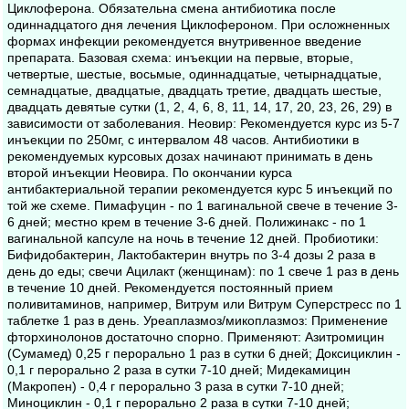
Циклоферона. Обязательна смена антибиотика после
одиннадцатого дня лечения Циклофероном. При осложненных
формах инфекции рекомендуется внутривенное введение
препарата. Базовая схема: инъекции на первые, вторые,
четвертые, шестые, восьмые, одиннадцатые, четырнадцатые,
семнадцатые, двадцатые, двадцать третие, двадцать шестые,
двадцать девятые сутки (1, 2, 4, 6, 8, 11, 14, 17, 20, 23, 26, 29) в
зависимости от заболевания. Неовир: Рекомендуется курс из 5-7
инъекции по 250мг, с интервалом 48 часов. Антибиотики в
рекомендуемых курсовых дозах начинают принимать в день
второй инъекции Неовира. По окончании курса
антибактериальной терапии рекомендуется курс 5 инъекций по
той же схеме. Пимафуцин - по 1 вагинальной свече в течение 3-
6 дней; местно крем в течение 3-6 дней. Полижинакс - по 1
вагинальной капсуле на ночь в течение 12 дней. Пробиотики:
Бифидобактерин, Лактобактерин внутрь по 3-4 дозы 2 раза в
день до еды; свечи Ацилакт (женщинам): по 1 свече 1 раз в день
в течение 10 дней. Рекомендуется постоянный прием
поливитаминов, например, Витрум или Витрум Суперстресс по 1
таблетке 1 раз в день. Уреаплазмоз/микоплазмоз: Применение
фторхинолонов достаточно спорно. Применяют: Азитромицин
(Сумамед) 0,25 г перорально 1 раз в сутки 6 дней; Доксициклин -
0,1 г перорально 2 раза в сутки 7-10 дней; Мидекамицин
(Макропен) - 0,4 г перорально 3 раза в сутки 7-10 дней;
Миноциклин - 0,1 г перорально 2 раза в сутки 7-10 дней;