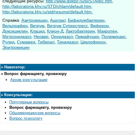
следующие ресурсы:
http://www.doktor.ru/pi/STA/lec.htm
,
http://laboratoria.khv.ru/STD/chlam/default.htm
,
http://laboratoria.khv.ru/std/resume/default.htm.
Cправка:
Азитромицин
,
Ацилакт
,
Бифидумбактерин
,
Вильпрафен
,
Витрум
,
Витрум Суперстресс
,
Виферон
,
Доксициклин
,
Клацид
,
Клион-Д
,
Лактобактерин
,
Макропен
,
Метронидазол
,
Неовир
,
Орнидазол
,
Пимафуцин
,
Полижинакс
,
Рулид
,
Сумамед
,
Тиберал
,
Тинидазол
,
Циклоферон
,
Эритромицин
»
Навигатор:
»
Вопрос фармацевту, провизору
Архив консультации
»
Консультации:
Популярные вопросы
Вопрос фармацевту, провизору
Общемедицинские вопросы
Вопрос психологу