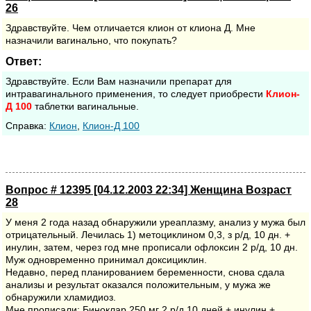
26
Здравствуйте. Чем отличается клион от клиона Д. Мне
назначили вагинально, что покупать?
Ответ:
Здравствуйте. Если Вам назначили препарат для
интравагинального применения, то следует приобрести
Клион-
Д
100
таблетки вагинальные.
Cправка:
Клион
,
Клион-Д 100
Вопрос # 12395 [04.12.2003 22:34] Женщина Возраст
28
У меня 2 года назад обнаружили уреаплазму, анализ у мужа был
отрицательный. Лечилась 1) метоциклином 0,3, з р/д, 10 дн. +
инулин, затем, через год мне прописали офлоксин 2 р/д, 10 дн.
Муж одновременно принимал доксициклин.
Недавно, перед планированием беременности, снова сдала
анализы и результат оказался положительным, у мужа же
обнаружили хламидиоз.
Мне прописали: Биноклар 250 мг 2 р/д 10 дней + инулин +