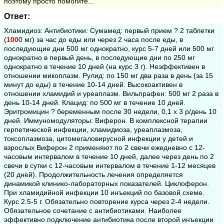
поэтому просто помогите...
Ответ:
Хламидиоз: Антибиотики: Сумамед: первый прием ? 2 таблетки
(
100
0 мг) за час до еды или через 2 часа после еды, в
последующие дни 500 мг однократно, курс 5-7 дней или 500 мг
однократно в первый день, в последующие дни по 250 мг
однократно в течение 10 дней (на курс 3 г). Неэффективен в
отношении микоплазм. Рулид: по 150 мг два раза в день (за 15
минут до еды) в течение 10-14 дней. Высокоактивен в
отношении хламидий и уреаплазм. Вильпрафен: 500 мг 2 раза в
день 10-14 дней. Клацид: по 500 мг в течение 10 дней.
Эритромицин ? беременным после 30 недели, 0,1 х 3 р/день 10
дней. Иммуномодуляторы: Виферон. В комплексной терапии
герпетической инфекции, хламидиоза, уреаплазмоза,
токсоплазмоза, цитомегаловирусной инфекции у детей и
взрослых Виферон 2 применяют по 2 свечи ежедневно с 12-
часовым интервалом в течение 10 дней, далее через день по 2
свечи в сутки с 12-часовым интервалом в течение 1-12 месяцев
(20 дней). Продолжительность лечения определяется
динамикой клинико-лабораторных показателей. Циклоферон.
При хламидийной инфекции 10 инъекций по базовой схеме.
Курс 2.5-5 г. Обязательно повторение курса через 2-4 недели.
Обязательное сочетание с антибиотиками. Наиболее
эффективно подключение антибиотика после второй инъекции