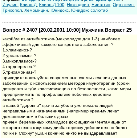
Инулин
,
Клион-Д
,
Клион-Д 100
,
Наксоджин
,
Нистатин
,
Офлоксин
,
Трихопол
,
Хемомицин
,
Юнидокс
,
Юнидокс солютаб
Вопрос # 2407 [20.02.2001 10:00] Мужчина Возраст 25
какой/ие из антибиотиков-(макролидов для 1-3) наиболее
эффективный для каждого конкретного заболевания ?
1.хламидиоз-?
2.уреаплазмоз-?
3.микоплазмоз-?
4.гарднерелез-?
5.трихамониаз-?
приведите пожалуйста современные схемы лечения данных
заболеваний с использованием методов имунотерапии (сроки
дозировка и тд)и классификацию по безопасности ,какие меры
предпринимать по профилактике побочных действий
антибиотиков ?
в нашей ''деревне'' врачи загубили уже немало людей
неправильными назначениями (например уреа-му лечат
доксициклином в больших дозах
причем беременных.хламидиоз доксициклин+гентамицин от
которого плюс к жуткому дисбактериозу действительно болят
почки и глохнут уши.и конечно никто не выздаравливает