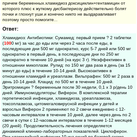
причем беременных.хламидиоз доксициклин+гентамицин от
которого плюс к жуткому дисбактериозу действительно болят
почки и глохнут уши.и конечно никто не выздаравливает
поэтому просто помогите...
Ответ:
Хламидиоз: Антибиотики: Сумамед: первый прием ? 2 таблетки
(
100
0 мг) за час до еды или через 2 часа после еды, в
последующие дни 500 мг однократно, курс 5-7 дней или 500 мг
однократно в первый день, в последующие дни по 250 мг
однократно в течение 10 дней (на курс 3 г). Неэффективен в
отношении микоплазм. Рулид: по 150 мг два раза в день (за 15
минут до еды) в течение 10-14 дней. Высокоактивен в
отношении хламидий и уреаплазм. Вильпрафен: 500 мг 2 раза в
день 10-14 дней. Клацид: по 500 мг в течение 10 дней.
Эритромицин ? беременным после 30 недели, 0,1 х 3 р/день 10
дней. Иммуномодуляторы: Виферон. В комплексной терапии
герпетической инфекции, хламидиоза, уреаплазмоза,
токсоплазмоза, цитомегаловирусной инфекции у детей и
взрослых Виферон 2 применяют по 2 свечи ежедневно с 12-
часовым интервалом в течение 10 дней, далее через день по 2
свечи в сутки с 12-часовым интервалом в течение 1-12 месяцев
(20 дней). Продолжительность лечения определяется
динамикой клинико-лабораторных показателей. Циклоферон.
При хламидийной инфекции 10 инъекций по базовой схеме.