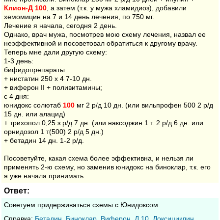
Клион-Д
100
, а затем (т.к. у мужа хламидиоз), добавили
хемомицин на 7 и 14 день лечения, по 750 мг.
Лечение я начала, сегодня 2 день.
Однако, врач мужа, посмотрев мою схему лечения, назвал ее
неэффективной и посоветовал обратиться к другому врачу.
Теперь мне дали другую схему:
1-3 день:
бифидопрепараты
+ нистатин 250 х 4 7-10 дн.
+ виферон II + поливитамины;
с 4 дня:
юнидокс солютаб
100
мг 2 р/д 10 дн. (или вильпрофен 500 2 р/д
15 дн. или алацид)
+ трихопол 0,25 з р/д 7 дн. (или наксоджин 1 т. 2 р/д 6 дн. или
орнидозол 1 т(500) 2 р/д 5 дн.)
+ бетадин 14 дн. 1-2 р/д.
Посоветуйте, какая схема более эффективна, и нельзя ли
применять 2-ю схему, но заменив юнидокс на биноклар, т.к. его
я уже начала принимать.
Ответ:
Советуем придерживаться схемы с Юнидоксом.
Cправка:
Бетадин
,
Биноклар
,
Виферон
,
Д 10
,
Доксициклин
,