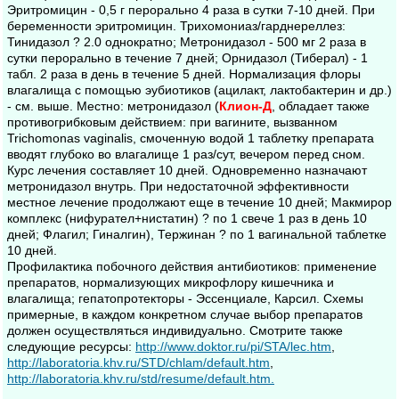
Эритромицин - 0,5 г перорально 4 раза в сутки 7-10 дней. При
беременности эритромицин. Трихомониаз/гарднереллез:
Тинидазол ? 2.0 однократно; Метронидазол - 500 мг 2 раза в
сутки перорально в течение 7 дней; Орнидазол (Тиберал) - 1
табл. 2 раза в день в течение 5 дней. Нормализация флоры
влагалища с помощью эубиотиков (ацилакт, лактобактерин и др.)
- см. выше. Местно: метронидазол (
Клион-Д
, обладает также
противогрибковым действием: при вагините, вызванном
Trichomonas vaginalis, смоченную водой 1 таблетку препарата
вводят глубоко во влагалище 1 раз/сут, вечером перед сном.
Курс лечения составляет 10 дней. Одновременно назначают
метронидазол внутрь. При недостаточной эффективности
местное лечение продолжают еще в течение 10 дней; Макмирор
комплекс (нифурател+нистатин) ? по 1 свече 1 раз в день 10
дней; Флагил; Гиналгин), Тержинан ? по 1 вагинальной таблетке
10 дней.
Профилактика побочного действия антибиотиков: применение
препаратов, нормализующих микрофлору кишечника и
влагалища; гепатопротекторы - Эссенциале, Карсил. Схемы
примерные, в каждом конкретном случае выбор препаратов
должен осуществляться индивидуально. Смотрите также
следующие ресурсы:
http://www.doktor.ru/pi/STA/lec.htm
,
http://laboratoria.khv.ru/STD/chlam/default.htm
,
http://laboratoria.khv.ru/std/resume/default.htm.