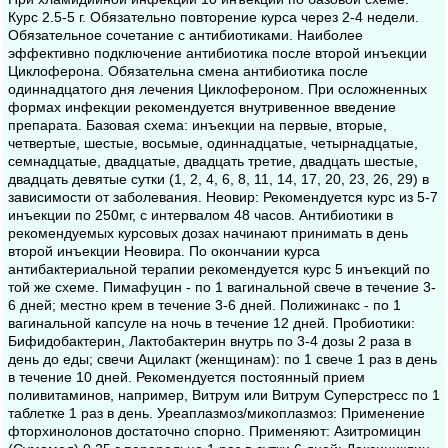
Курс 2.5-5 г. Обязательно повторение курса через 2-4 недели.
Обязательное сочетание с антибиотиками. Наиболее
эффективно подключение антибиотика после второй инъекции
Циклоферона. Обязательна смена антибиотика после
одиннадцатого дня лечения Циклофероном. При осложненных
формах инфекции рекомендуется внутривенное введение
препарата. Базовая схема: инъекции на первые, вторые,
четвертые, шестые, восьмые, одиннадцатые, четырнадцатые,
семнадцатые, двадцатые, двадцать третие, двадцать шестые,
двадцать девятые сутки (1, 2, 4, 6, 8, 11, 14, 17, 20, 23, 26, 29) в
зависимости от заболевания. Неовир: Рекомендуется курс из 5-7
инъекции по 250мг, с интервалом 48 часов. Антибиотики в
рекомендуемых курсовых дозах начинают принимать в день
второй инъекции Неовира. По окончании курса
антибактериальной терапии рекомендуется курс 5 инъекций по
той же схеме. Пимафуцин - по 1 вагинальной свече в течение 3-
6 дней; местно крем в течение 3-6 дней. Полижинакс - по 1
вагинальной капсуле на ночь в течение 12 дней. Пробиотики:
Бифидобактерин, Лактобактерин внутрь по 3-4 дозы 2 раза в
день до еды; свечи Ацилакт (женщинам): по 1 свече 1 раз в день
в течение 10 дней. Рекомендуется постоянный прием
поливитаминов, например, Витрум или Витрум Суперстресс по 1
таблетке 1 раз в день. Уреаплазмоз/микоплазмоз: Применение
фторхинолонов достаточно спорно. Применяют: Азитромицин