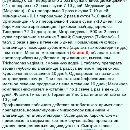
(Сумамед) 0,25 г перорально 1 раз в сутки 6 дней; Доксициклин -
0,1 г перорально 2 раза в сутки 7-10 дней; Мидекамицин
(Макропен) - 0,4 г перорально 3 раза в сутки 7-10 дней;
Миноциклин - 0,1 г перорально 2 раза в сутки 7-10 дней;
Эритромицин - 0,5 г перорально 4 раза в сутки 7-10 дней. При
беременности эритромицин. Трихомониаз/гарднереллез:
Тинидазол ? 2.0 однократно; Метронидазол - 500 мг 2 раза в
сутки перорально в течение 7 дней; Орнидазол (Тиберал) - 1
табл. 2 раза в день в течение 5 дней. Нормализация флоры
влагалища с помощью эубиотиков (ацилакт, лактобактерин и др.)
- см. выше. Местно: метронидазол (
Клион-Д
, обладает также
противогрибковым действием: при вагините, вызванном
Trichomonas vaginalis, смоченную водой 1 таблетку препарата
вводят глубоко во влагалище 1 раз/сут, вечером перед сном.
Курс лечения составляет 10 дней. Одновременно назначают
метронидазол внутрь. При недостаточной эффективности
местное лечение продолжают еще в течение 10 дней; Макмирор
комплекс (нифурател+нистатин) ? по 1 свече 1 раз в день 10
дней; Флагил; Гиналгин), Тержинан ? по 1 вагинальной таблетке
10 дней.
Профилактика побочного действия антибиотиков: применение
препаратов, нормализующих микрофлору кишечника и
влагалища; гепатопротекторы - Эссенциале, Карсил. Схемы
примерные, в каждом конкретном случае выбор препаратов
должен осуществляться индивидуально. Смотрите также