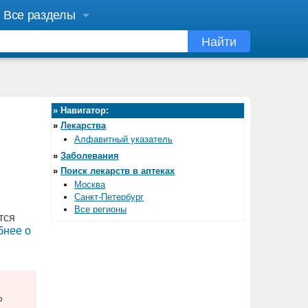
Все разделы
Найти
»
Навигатор:
»
Лекарства
Алфавитный указатель
»
Заболевания
»
Поиск лекарств в аптеках
Москва
Санкт-Петербург
Все регионы
тся
бнee о
ю