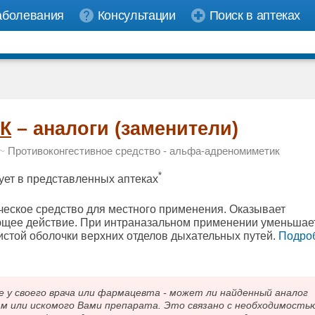
аболевания
Консультации
Поиск в аптеках
К
– аналоги (заменители)
~
Противоконгестивное средство - альфа-адреномиметик
*
ует в представленных аптеках
еское средство для местного применения. Оказывает
щее действие. При интраназальном применении уменьшае
истой оболочки верхних отделов дыхательных путей.
Подро
 своего врача или фармацевта - может ли найденный аналог
ам или искомого Вами препарата. Это связано с необходимость