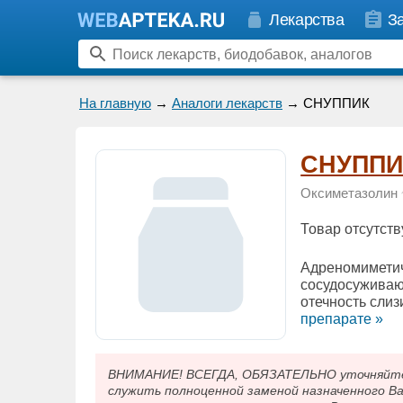
Лекарства
З
На главную
→
Аналоги лекарств
→ СНУППИК
СНУППИ
Оксиметазолин
Товар отсутств
Адреномиметич
сосудосуживаю
отечность слиз
препарате »
ВНИМАНИЕ! ВСЕГДА, ОБЯЗАТЕЛЬНО уточняйте у
служить полноценной заменой назначенного В