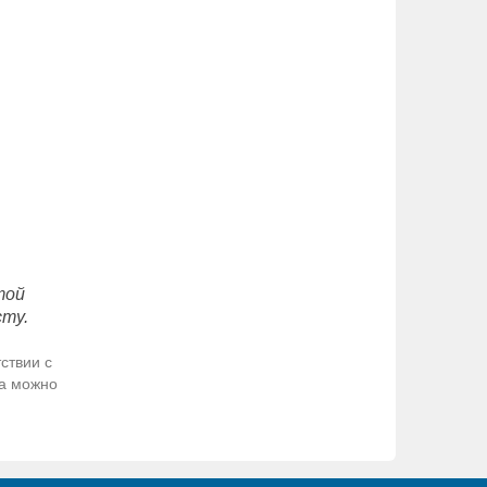
той
сту.
ствии с
да можно