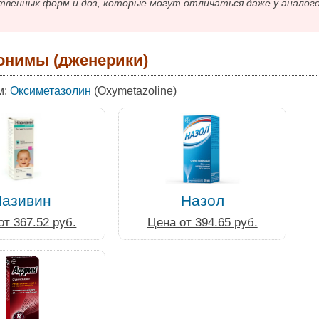
твенных форм и доз, которые могут отличаться даже у аналог
онимы (дженерики)
м:
Оксиметазолин
(Oxymetazoline)
азивин
Назол
от 367.52 руб.
Цена от 394.65 руб.