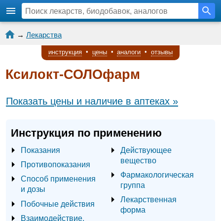
→
Лекарства
инструкция
•
цены
•
аналоги
•
отзывы
Ксилокт-СОЛОфарм
Показать цены и наличие в аптеках »
Инструкция по применению
Показания
Действующее
вещество
Противопоказания
Фармакологическая
Способ применения
группа
и дозы
Лекарственная
Побочные действия
форма
Взаимодействие,