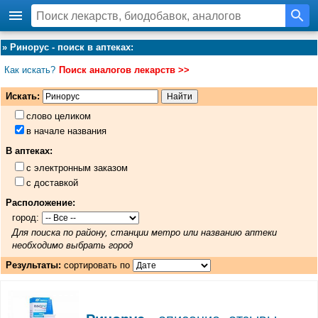
»
Ринорус - поиск в аптеках
:
Как искать?
Поиск аналогов лекарств >>
Искать:
слово целиком
в начале названия
В аптеках:
с электронным заказом
с доставкой
Расположение:
город:
Для поиска по району, станции метро или названию аптеки
необходимо выбрать город
Результаты:
сортировать по