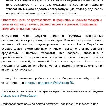
начале названия товара, или же найти введенное слово целиком
(вне зависимости от его расположения в составном названии
товара) Вы можете сделать соответствующую отметку под полем
ввода названия или фрагмента названия товара.
Ответственность за достоверность информации о наличии товаров и
цены на них несут аптеки, разместившие эти данные. Координаты
аптек доступны при поиске.
Внимание!
Наша Служба является
ТОЛЬКО
бесплатным
информационным ресурсом, помогающим Вам найти нужный товар в
законно работающих, лицензированных аптеках. Наша Служба не
осуществляет дистанционную и иную торговлю лекарственными
средствами и прочими товарами. Все вопросы, связанные с
приобретением лекарственных средств и иных товаров, просим
решать с аптекой, в которой Вы нашли нужные Вам товары.
Координаты, адреса, телефоны, условия работы аптеки доступны при
клике на ее название.
Если у Вас возникли проблемы или Вы обнаружили ошибку в работе
узла - пишите в
службу поддержки WebApteka.RU
.
Вы также можете найти интересующее Вас наименование в разделе
Лекарства и биодобавки
.
Использование нашего сайта означает согласие Пользователя с