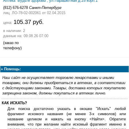
Аптека ''Будьте здоровы'', ул.Парашютная д.25 корп.1
(812) 676-6278
Санкт-Петербург
лиц. ЛО-78-02-002061
от 02.04.2015
105.37 руб.
цена:
в наличии: 2
данные на: 09.08.26 07:00
(заказ по
телефону)
»
Помощь:
Наш сайт не осуществляет торговлю лекарствами и иными
товарами, они должны приобретаться в аптеках, в соответствии
с действующими законами. Товары, доставка которых покупателю
запрещена законом, должны покупаться в аптеках лично.
КАК ИСКАТЬ?
Для поиска достаточно указать в окошке "Искать" любой
фрагмент искомого названия (не менее 3-х символов) или
название целиком и нажать на кнопку <Найти>. Обратите
внимание, что при желании найти искомый фрагмент именно в