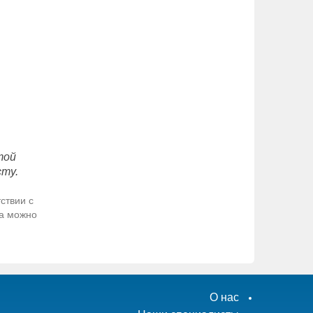
той
сту.
ствии с
да можно
О нас