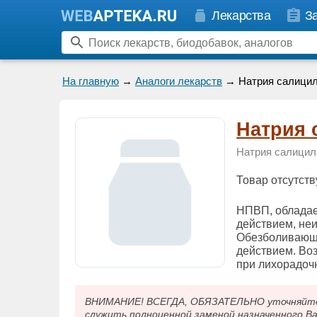
Лекарства
З
На главную
→
Аналоги лекарств
→ Натрия салици
Натрия 
Натрия салицил
Товар отсутств
НПВП, обладае
действием, неи
Обезболивающи
действием. Воз
при лихорадоч
ВНИМАНИЕ! ВСЕГДА, ОБЯЗАТЕЛЬНО уточняйте у
служить полноценной заменой назначенного В