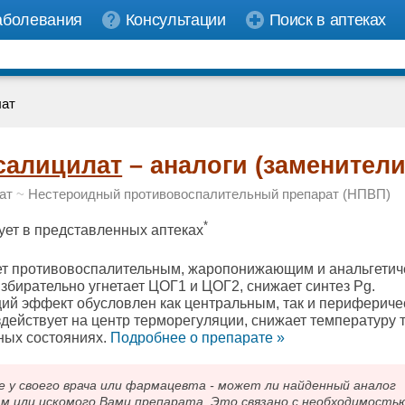
аболевания
Консультации
Поиск в аптеках
лат
салицилат
– аналоги (заменители
ат
~
Нестероидный противовоспалительный препарат (НПВП)
*
ует в представленных аптеках
т противовоспалительным, жаропонижающим и анальгетич
збирательно угнетает ЦОГ1 и ЦОГ2, снижает синтез Pg.
й эффект обусловлен как центральным, так и перифериче
действует на центр терморегуляции, снижает температуру 
ных состояниях.
Подробнee о препарате »
 своего врача или фармацевта - может ли найденный аналог
ам или искомого Вами препарата. Это связано с необходимость