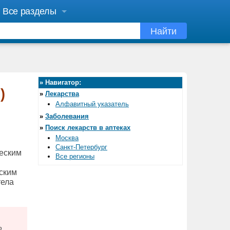
Все разделы
Найти
»
Навигатор:
)
»
Лекарства
Алфавитный указатель
»
Заболевания
»
Поиск лекарств в аптеках
Москва
Санкт-Петербург
еским
Все регионы
ским
тела
ю