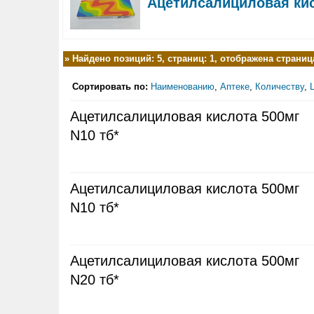
Ацетилсалициловая ки
»
Найдено позиций: 5, страниц: 1, отображена страница
Сортировать по:
Наименованию
,
Аптеке
,
Количеству
,
Ацетилсалициловая кислота 500мг
N10 тб*
Ацетилсалициловая кислота 500мг
N10 тб*
Ацетилсалициловая кислота 500мг
N20 тб*