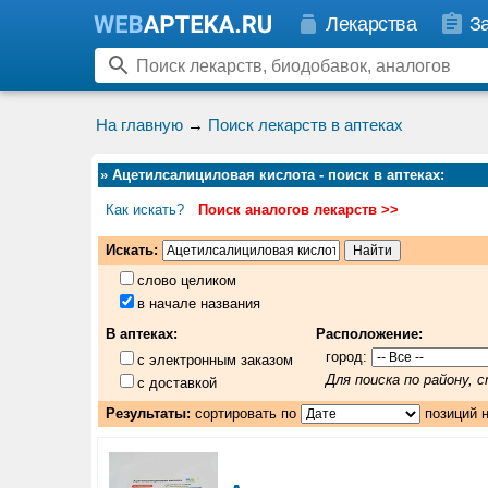
Лекарства
З
На главную
→
Поиск лекарств в аптеках
»
Ацетилсалициловая кислота - поиск в аптеках
:
Как искать?
Поиск аналогов лекарств >>
Искать:
слово целиком
в начале названия
В аптеках:
Расположение:
город:
с электронным заказом
Для поиска по району,
с доставкой
Результаты:
сортировать по
позиций 