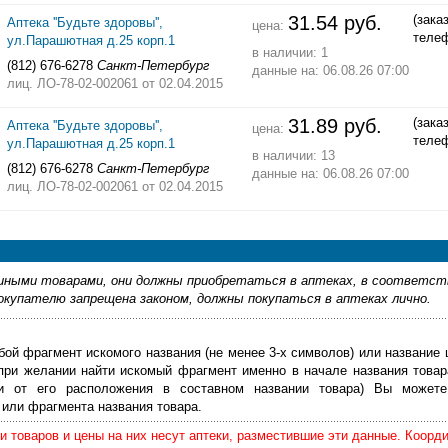
31.54 руб.
(зака
Аптека ''Будьте здоровы'',
цена:
теле
ул.Парашютная д.25 корп.1
в наличии: 1
(812) 676-6278
Санкт-Петербург
данные на: 06.08.26 07:00
лиц. ЛО-78-02-002061
от 02.04.2015
31.89 руб.
(зака
Аптека ''Будьте здоровы'',
цена:
теле
ул.Парашютная д.25 корп.1
в наличии: 13
(812) 676-6278
Санкт-Петербург
данные на: 06.08.26 07:00
лиц. ЛО-78-02-002061
от 02.04.2015
ными товарами, они должны приобретаться в аптеках, в соответст
купателю запрещена законом, должны покупаться в аптеках лично.
бой фрагмент искомого названия (не менее 3-х символов) или название 
 при желании найти искомый фрагмент именно в начале названия товар
ти от его расположения в составном названии товара) Вы можете
или фрагмента названия товара.
 товаров и цены на них несут аптеки, разместившие эти данные. Коорд