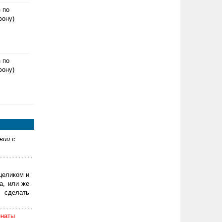
з по
фону)
з по
фону)
вии с
целиком и
а, или же
 сделать
инаты