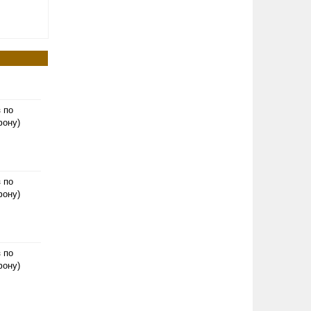
з по
фону)
з по
фону)
з по
фону)