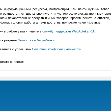
м информационным ресурсом, помогающим Вам найти нужный товар 
е осуществляет дистанционную и иную торговлю лекарственными сре
нием лекарственных средств и иных товаров, просим решать с аптекой, 
фоны, условия работы аптеки доступны при клике на ее название.
у в работе узла - пишите в
службу поддержки WebApteka.RU
.
е в разделе
Лекарства и биодобавки
.
ователя с условиями
Политики конфиденциальности
.
кламных постах.