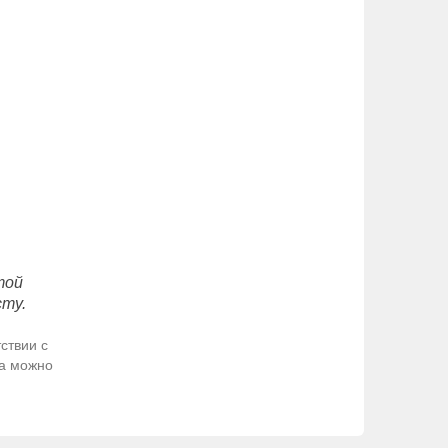
той
сту.
ствии с
да можно