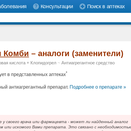
аболевания
Консультации
Поиск в аптеках
л Комби
– аналоги (заменители)
вая кислота + Клопидогрел
~
Антиагрегантное средство
*
ует в представленных аптеках
ый антиагрегантный препарат.
Подробнee о препарате »
 своего врача или фармацевта - может ли найденный аналог
ам или искомого Вами препарата. Это связано с необходимость