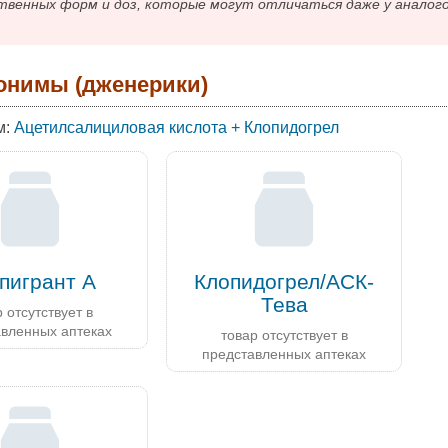
твенных форм и доз, которые могут отличаться даже у аналог
онимы (дженерики)
м:
Ацетилсалициловая кислота + Клопидогрел
пигрант А
Клопидогрел/АСК-
Тева
 отсутствует в
авленных аптеках
товар отсутствует в
представленных аптеках