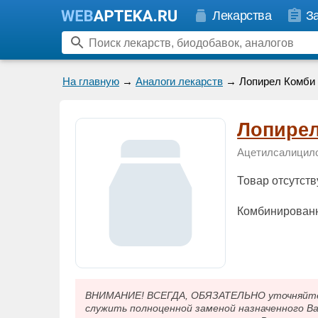
Лекарства
З
На главную
→
Аналоги лекарств
→ Лопирел Комби
Лопире
Ацетилсалицило
Товар отсутств
Комбинированн
ВНИМАНИЕ! ВСЕГДА, ОБЯЗАТЕЛЬНО уточняйте у
служить полноценной заменой назначенного В