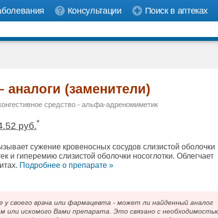
аболевания
Консультации
Поиск в аптеках
– аналоги (заменители)
конгестивное средство - альфа-адреномиметик
*
4.52 руб.
зывает сужение кровеносных сосудов слизистой оболочки
тек и гиперемию слизистой оболочки носоглотки. Облегчает
итах.
Подробнee о препарате »
 своего врача или фармацевта - может ли найденный аналог
ам или искомого Вами препарата. Это связано с необходимость