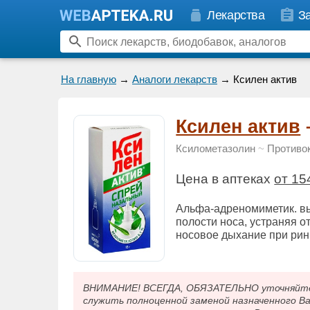
Лекарства
З
На главную
→
Аналоги лекарств
→ Ксилен актив
Ксилен актив
Ксилометазолин
~
Противо
Цена в аптеках
от 15
Альфа-адреномиметик. вы
полости носа, устраняя о
носовое дыхание при рин
ВНИМАНИЕ! ВСЕГДА, ОБЯЗАТЕЛЬНО уточняйте у
служить полноценной заменой назначенного В