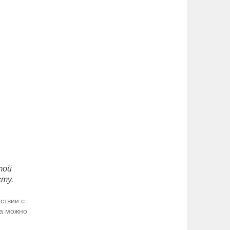
той
сту.
ствии с
да можно