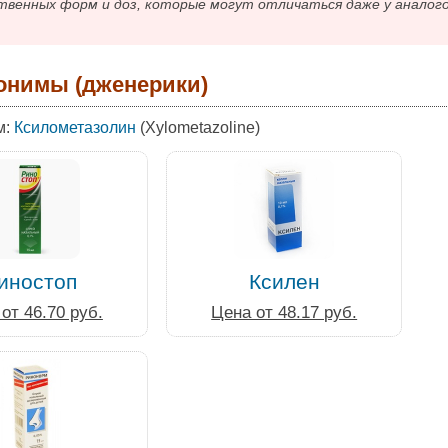
твенных форм и доз, которые могут отличаться даже у аналог
онимы (дженерики)
м:
Ксилометазолин
(Xylometazoline)
иностоп
Ксилен
от 46.70 руб.
Цена от 48.17 руб.