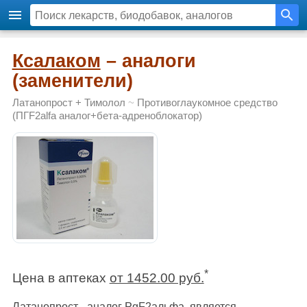
Ксалаком
– аналоги
(заменители)
Латанопрост + Тимолол
~
Противоглаукомное средство
(ПГF2alfa аналог+бета-адреноблокатор)
*
Цена в аптеках
от 1452.00 руб.
Латанопрост - аналог PgF2альфа, является