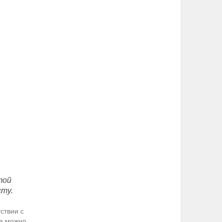
той
сту.
ствии с
да можно