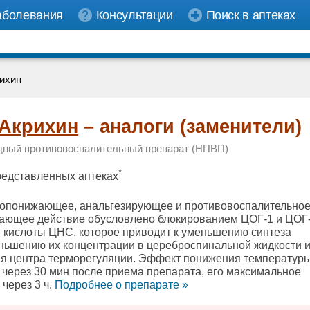
аболевания
Консультации
Поиск в аптеках
ихин
Акрихин
– аналоги (заменители)
дный противовоспалительный препарат (НПВП)
*
представленных аптеках
опонижающее, анальгезирующее и противовоспалительно
ающее действие обусловлено блокированием ЦОГ-1 и ЦОГ-
 кислоты ЦНС, которое приводит к уменьшению синтеза
ньшению их концентрации в цереброспинальной жидкости и
я центра терморегуляции. Эффект понижения температуры
 через 30 мин после приема препарата, его максимальное
через 3 ч.
Подробнee о препарате »