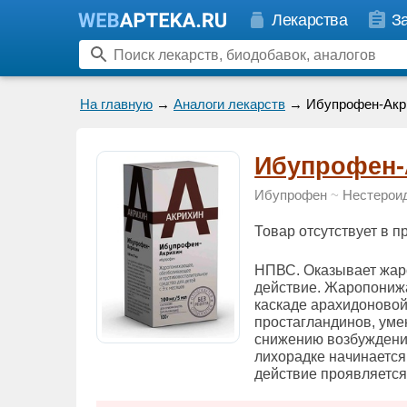
Лекарства
З
На главную
→
Аналоги лекарств
→ Ибупрофен-Акр
Ибупрофен-
Ибупрофен
~
Нестерои
Товар отсутствует в 
НПВС. Оказывает жар
действие. Жаропониж
каскаде арахидоновой
простагландинов, уме
снижению возбуждени
лихорадке начинается
действие проявляется 