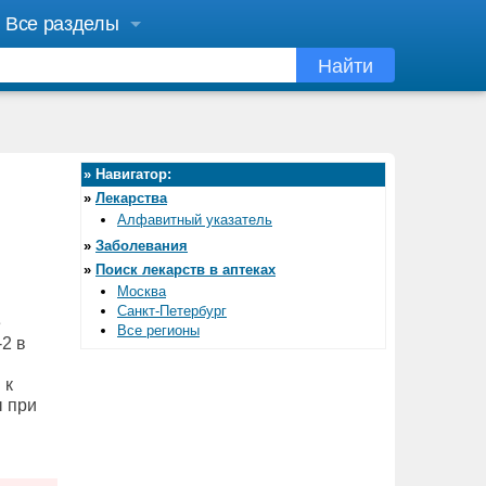
Все разделы
Найти
»
Навигатор:
»
Лекарства
Алфавитный указатель
»
Заболевания
»
Поиск лекарств в аптеках
Москва
Санкт-Петербург
е
Все регионы
2 в
 к
 при