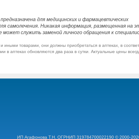
 предназначена для медицинских и фармацевтических
для самолечения. Никакая информация, размещенная на э
е может служить заменой личного обращения к специали
и иными товарами, они должны приобретаться в аптеках, в соответ
и в аптеках обновляются два раза в сутки. Актуальные цены всег
ИП Агафонова Т.Н,
ОГРНИП 319784700022190
© 2000-202