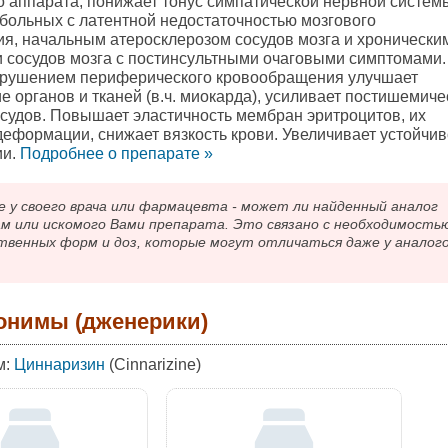
о аппарата, понижает тонус симпатической нервной систем
больных с латентной недостаточностью мозгового
я, начальным атеросклерозом сосудов мозга и хронически
 сосудов мозга с постинсультными очаговыми симптомами.
арушением периферического кровообращения улучшает
 органов и тканей (в.ч. миокарда), усиливает постишемиче
судов. Повышает эластичность мембран эритроцитов, их
деформации, снижает вязкость крови. Увеличивает устойчив
ии.
Подробнee о препарате »
 своего врача или фармацевта - может ли найденный аналог
ам или искомого Вами препарата. Это связано с необходимость
твенных форм и доз, которые могут отличаться даже у аналог
онимы (дженерики)
м:
Циннаризин
(Cinnarizine)