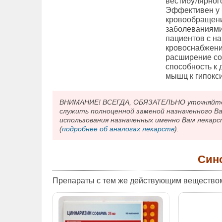
вестибулярног
Эффективен у 
кровообращени
заболеваниями
пациентов с н
кровоснабжение
расширение со
способность к 
мышц к гипокс
ВНИМАНИЕ! ВСЕГДА, ОБЯЗАТЕЛЬНО уточняйте у
служить полноценной заменой назначенного В
использования назначенных именно Вам лекарс
(
подробнее об аналогах лекарств
).
Син
Препараты с тем же действующим вещество