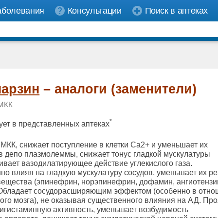
аболевания
Консультации
Поиск в аптеках
арзин
– аналоги (заменители)
МКК
*
ует в представленных аптеках
МКК, снижает поступление в клетки Ca2+ и уменьшает их
в депо плазмолеммы, снижает тонус гладкой мускулатуры
ивает вазодилатирующее действие углекислого газа.
но влияя на гладкую мускулатуру сосудов, уменьшает их р
вещества (эпинефрин, норэпинефрин, дофамин, ангиотензи
 Обладает сосудорасширяющим эффектом (особенно в отн
ого мозга), не оказывая существенного влияния на АД. Пр
игистаминную активность, уменьшает возбудимость