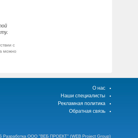
той
сту.
ствии с
да можно
О нас
Наши специалисты
Рекламная политика
Обратная связь
6
Разработка ООО "ВЕБ ПРОЕКТ"
(WEB Project Group)