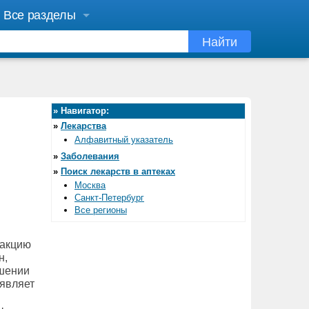
Все разделы
Найти
»
Навигатор:
»
Лекарства
Алфавитный указатель
»
Заболевания
»
Поиск лекарств в аптеках
Москва
Санкт-Петербург
Все регионы
еакцию
н,
ошении
оявляет