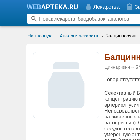
Лекарства
З
На главную
→
Аналоги лекарств
→ Балциннарзин
Балцинн
Циннаризин
~
Б
Товар отсутств
Селективный Б
концентрацию 
артериол, усил
Непосредствен
на биогенные 
вазопрессин).
сосудов головн
умеренную ант