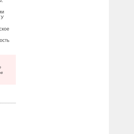
ы.
ми
 У
ское
ость
ю
ов