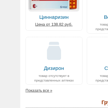
Циннаризин
В
Цена от 138.82 руб.
товар
предст
Дизирон
С
товар отсутствует в
товар
представленных аптеках
предст
Показать все »
Гр