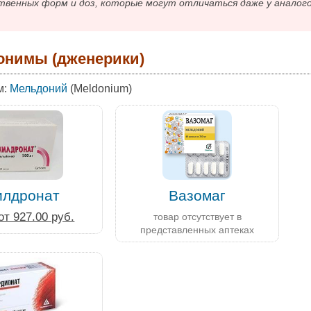
твенных форм и доз, которые могут отличаться даже у аналог
онимы (дженерики)
м:
Мельдоний
(Meldonium)
лдронат
Вазомаг
от 927.00 руб.
товар отсутствует в
представленных аптеках