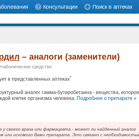
аболевания
Консультации
Поиск в аптеках
рдил
– аналоги (заменители)
таболическое средство
*
ует в представленных аптеках
руктурный аналог гамма-бутиробетаина - вещества, которо
ждой клетке организма человека.
Подробнee о препарате »
 своего врача или фармацевта - может ли найденный аналог
ам или искомого Вами препарата. Это связано с необходимость