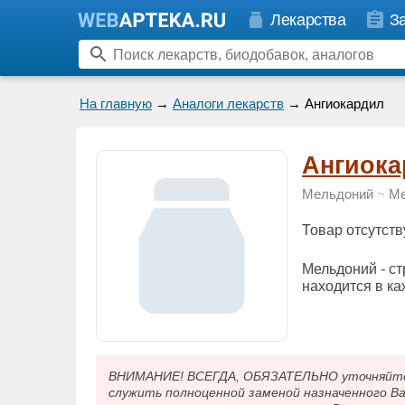
Лекарства
З
На главную
→
Аналоги лекарств
→ Ангиокардил
Ангиока
Мельдоний
~
Ме
Товар отсутств
Мельдоний - ст
находится в ка
ВНИМАНИЕ! ВСЕГДА, ОБЯЗАТЕЛЬНО уточняйте у
служить полноценной заменой назначенного В