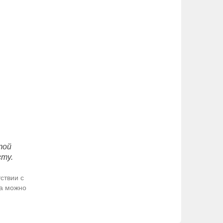
той
сту.
ствии с
да можно