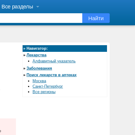
Все разделы
Найти
»
Навигатор:
»
Лекарства
Алфавитный указатель
»
Заболевания
»
Поиск лекарств в аптеках
Москва
Санкт-Петербург
е
Все регионы
ю