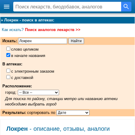
»
Локрен - поиск в аптеках
:
Как искать?
Поиск аналогов лекарств >>
Искать:
слово целиком
в начале названия
В аптеках:
с электронным заказом
с доставкой
Расположение:
город:
Для поиска по району, станции метро или названию аптеки
необходимо выбрать город
Результаты:
сортировать по
Локрен
- описание, отзывы, аналоги