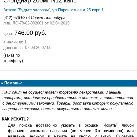
Стопдиар 200мг N12 капс
Аптека ''Будьте здоровы'', ул.Парашютная д.25 корп.1
(812) 676-6278
Санкт-Петербург
лиц. ЛО-78-02-002061
от 02.04.2015
746.00 руб.
цена:
в наличии: 1
данные на: 07.08.26 07:00
(заказ по
телефону)
»
Помощь:
Наш сайт не осуществляет торговлю лекарствами и иными
товарами, они должны приобретаться в аптеках, в соответствии
с действующими законами. Товары, доставка которых покупателю
запрещена законом, должны покупаться в аптеках лично.
КАК ИСКАТЬ?
Для поиска достаточно указать в окошке "Искать" любой
фрагмент искомого названия (не менее 3-х символов) или
название целиком и нажать на кнопку <Найти>. Обратите