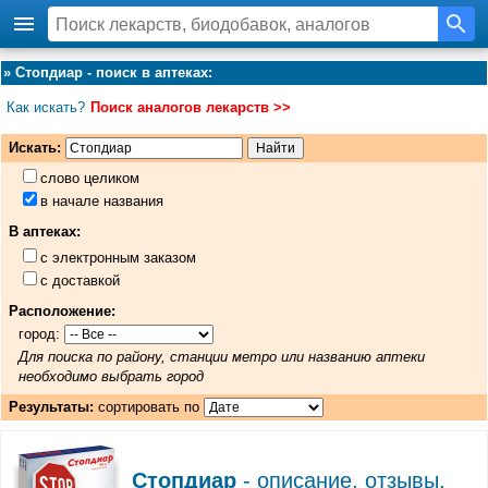
»
Стопдиар - поиск в аптеках
:
Как искать?
Поиск аналогов лекарств >>
Искать:
слово целиком
в начале названия
В аптеках:
с электронным заказом
с доставкой
Расположение:
город:
Для поиска по району, станции метро или названию аптеки
необходимо выбрать город
Результаты:
сортировать по
Стопдиар
- описание, отзывы,