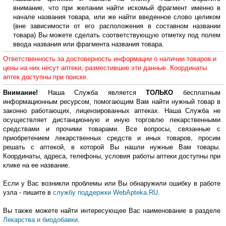
внимание, что при желании найти искомый фрагмент именно в
начале названия товара, или же найти введенное слово целиком
(вне зависимости от его расположения в составном названии
товара) Вы можете сделать соответствующую отметку под полем
ввода названия или фрагмента названия товара.
Ответственность за достоверность информации о наличии товаров и
цены на них несут аптеки, разместившие эти данные. Координаты
аптек доступны при поиске.
Внимание!
Наша Служба является
ТОЛЬКО
бесплатным
информационным ресурсом, помогающим Вам найти нужный товар в
законно работающих, лицензированных аптеках. Наша Служба не
осуществляет дистанционную и иную торговлю лекарственными
средствами и прочими товарами. Все вопросы, связанные с
приобретением лекарственных средств и иных товаров, просим
решать с аптекой, в которой Вы нашли нужные Вам товары.
Координаты, адреса, телефоны, условия работы аптеки доступны при
клике на ее название.
Если у Вас возникли проблемы или Вы обнаружили ошибку в работе
узла - пишите в
службу поддержки WebApteka.RU
.
Вы также можете найти интересующее Вас наименование в разделе
Лекарства и биодобавки
.