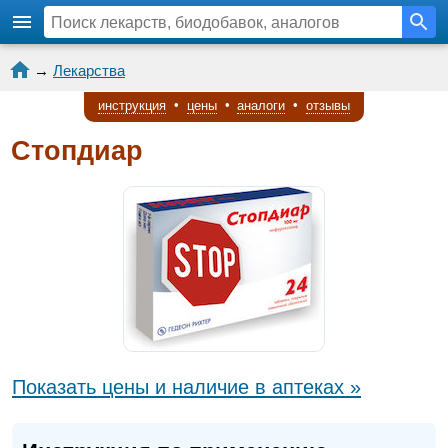
→
Лекарства
инструкция
•
цены
•
аналоги
•
отзывы
Стопдиар
Показать цены и наличие в аптеках »