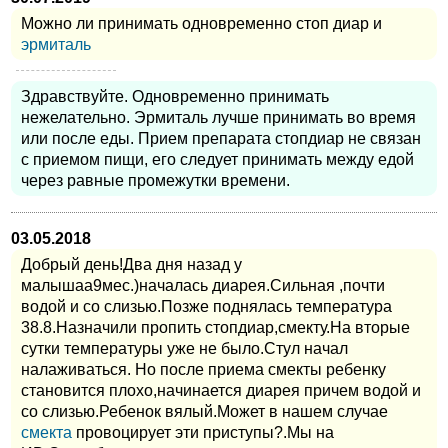
Можно ли принимать одновременно стоп диар и
эрмиталь
Здравствуйте. Одновременно принимать
нежелательно. Эрмиталь лучше принимать во время
или после еды. Прием препарата стопдиар не связан
с приемом пищи, его следует принимать между едой
через равные промежутки времени.
03.05.2018
Добрый день!Два дня назад у
малышаа9мес.)началась диарея.Сильная ,почти
водой и со слизью.Позже поднялась температура
38.8.Назначили пропить стопдиар,смекту.На вторые
сутки температуры уже не было.Стул начал
налаживаться. Но после приема смекты ребенку
становится плохо,начинается диарея причем водой и
со слизью.Ребенок вялый.Может в нашем случае
смекта
провоцирует эти приступы?.Мы на