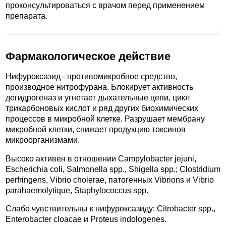
проконсультироваться с врачом перед применением
препарата.
Фармакологическое действие
Нифуроксазид - противомикробное средство,
производное нитрофурана. Блокирует активность
дегидрогеназ и угнетает дыхательные цепи, цикл
трикарбоновых кислот и ряд других биохимических
процессов в микробной клетке. Разрушает мембрану
микробной клетки, снижает продукцию токсинов
микроорганизмами.
Высоко активен в отношении Campylobacter jejuni,
Escherichia coli, Salmonella spp., Shigella spp.; Clostridium
perfringens, Vibrio cholerae, патогенных Vibrions и Vibrio
parahaemolytique, Staphylococcus spp.
Слабо чувствительны к нифуроксазиду: Citrobacter spp.,
Enterobacter cloacae и Proteus indologenes.