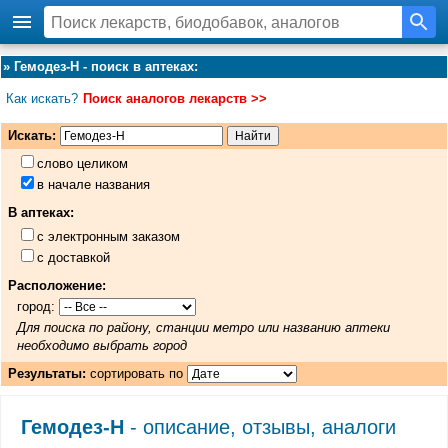
»
Гемодез-Н - поиск в аптеках
:
Как искать?
Поиск аналогов лекарств >>
Искать:
слово целиком
в начале названия
В аптеках:
с электронным заказом
с доставкой
Расположение:
город:
Для поиска по району, станции метро или названию аптеки
необходимо выбрать город
Результаты:
сортировать по
Гемодез-Н
- описание, отзывы, аналоги