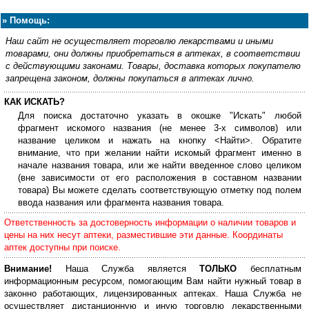
»
Помощь:
Наш сайт не осуществляет торговлю лекарствами и иными
товарами, они должны приобретаться в аптеках, в соответствии
с действующими законами. Товары, доставка которых покупателю
запрещена законом, должны покупаться в аптеках лично.
КАК ИСКАТЬ?
Для поиска достаточно указать в окошке "Искать" любой
фрагмент искомого названия (не менее 3-х символов) или
название целиком и нажать на кнопку <Найти>. Обратите
внимание, что при желании найти искомый фрагмент именно в
начале названия товара, или же найти введенное слово целиком
(вне зависимости от его расположения в составном названии
товара) Вы можете сделать соответствующую отметку под полем
ввода названия или фрагмента названия товара.
Ответственность за достоверность информации о наличии товаров и
цены на них несут аптеки, разместившие эти данные. Координаты
аптек доступны при поиске.
Внимание!
Наша Служба является
ТОЛЬКО
бесплатным
информационным ресурсом, помогающим Вам найти нужный товар в
законно работающих, лицензированных аптеках. Наша Служба не
осуществляет дистанционную и иную торговлю лекарственными