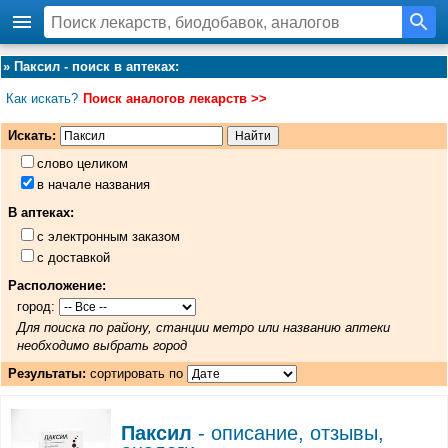
»
Паксил - поиск в аптеках
:
Как искать?
Поиск аналогов лекарств >>
Искать:
слово целиком
в начале названия
В аптеках:
с электронным заказом
с доставкой
Расположение:
город:
Для поиска по району, станции метро или названию аптеки
необходимо выбрать город
Результаты:
сортировать по
Паксил
- описание, отзывы,