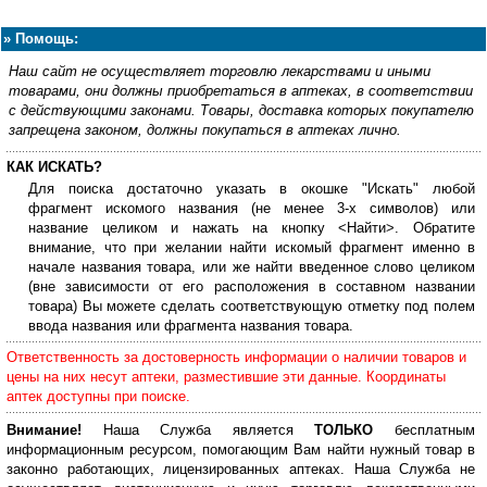
»
Помощь:
Наш сайт не осуществляет торговлю лекарствами и иными
товарами, они должны приобретаться в аптеках, в соответствии
с действующими законами. Товары, доставка которых покупателю
запрещена законом, должны покупаться в аптеках лично.
КАК ИСКАТЬ?
Для поиска достаточно указать в окошке "Искать" любой
фрагмент искомого названия (не менее 3-х символов) или
название целиком и нажать на кнопку <Найти>. Обратите
внимание, что при желании найти искомый фрагмент именно в
начале названия товара, или же найти введенное слово целиком
(вне зависимости от его расположения в составном названии
товара) Вы можете сделать соответствующую отметку под полем
ввода названия или фрагмента названия товара.
Ответственность за достоверность информации о наличии товаров и
цены на них несут аптеки, разместившие эти данные. Координаты
аптек доступны при поиске.
Внимание!
Наша Служба является
ТОЛЬКО
бесплатным
информационным ресурсом, помогающим Вам найти нужный товар в
законно работающих, лицензированных аптеках. Наша Служба не