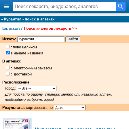
»
Курантил - поиск в аптеках
:
Как искать?
Поиск аналогов лекарств >>
Искать:
слово целиком
в начале названия
В аптеках:
с электронным заказом
с доставкой
Расположение:
город:
Для поиска по району, станции метро или названию аптеки
необходимо выбрать город
Результаты:
сортировать по