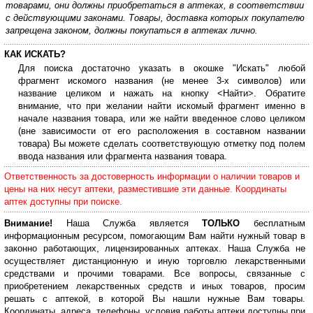
товарами, они должны приобретаться в аптеках, в соответствии
с действующими законами. Товары, доставка которых покупателю
запрещена законом, должны покупаться в аптеках лично.
КАК ИСКАТЬ?
Для поиска достаточно указать в окошке "Искать" любой
фрагмент искомого названия (не менее 3-х символов) или
название целиком и нажать на кнопку <Найти>. Обратите
внимание, что при желании найти искомый фрагмент именно в
начале названия товара, или же найти введенное слово целиком
(вне зависимости от его расположения в составном названии
товара) Вы можете сделать соответствующую отметку под полем
ввода названия или фрагмента названия товара.
Ответственность за достоверность информации о наличии товаров и
цены на них несут аптеки, разместившие эти данные. Координаты
аптек доступны при поиске.
Внимание!
Наша Служба является
ТОЛЬКО
бесплатным
информационным ресурсом, помогающим Вам найти нужный товар в
законно работающих, лицензированных аптеках. Наша Служба не
осуществляет дистанционную и иную торговлю лекарственными
средствами и прочими товарами. Все вопросы, связанные с
приобретением лекарственных средств и иных товаров, просим
решать с аптекой, в которой Вы нашли нужные Вам товары.
Координаты, адреса, телефоны, условия работы аптеки доступны при