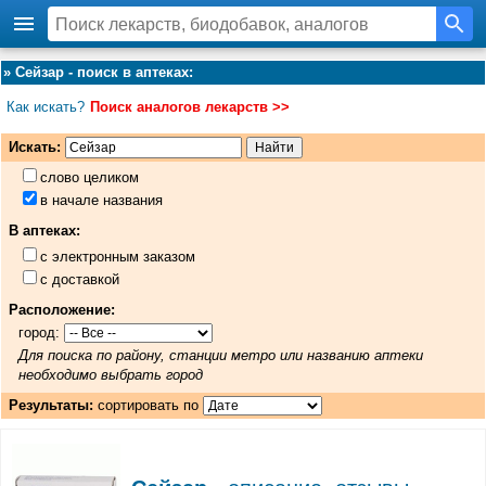
»
Сейзар - поиск в аптеках
:
Как искать?
Поиск аналогов лекарств >>
Искать:
слово целиком
в начале названия
В аптеках:
с электронным заказом
с доставкой
Расположение:
город:
Для поиска по району, станции метро или названию аптеки
необходимо выбрать город
Результаты:
сортировать по