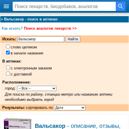
»
Вальсакор - поиск в аптеках
:
Как искать?
Поиск аналогов лекарств >>
Искать:
слово целиком
в начале названия
В аптеках:
с электронным заказом
с доставкой
Расположение:
город:
Для поиска по району, станции метро или названию аптеки
необходимо выбрать город
Результаты:
сортировать по
Вальсакор
- описание, отзывы,