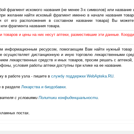
бой фрагмент искомого названия (не менее 3-х символов) или название 
 при желании найти искомый фрагмент именно в начале названия товар
ти от его расположения в составном названии товара) Вы можете
или фрагмента названия товара.
 товаров и цены на них несут аптеки, разместившие эти данные. Коорд
м информационным ресурсом, помогающим Вам найти нужный товар 
е осуществляет дистанционную и иную торговлю лекарственными сре
нием лекарственных средств и иных товаров, просим решать с аптекой, 
фоны, условия работы аптеки доступны при клике на ее название.
у в работе узла - пишите в
службу поддержки WebApteka.RU
.
е в разделе
Лекарства и биодобавки
.
ователя с условиями
Политики конфиденциальности
.
кламных постах.