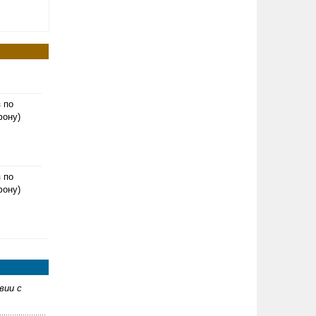
з по
фону)
з по
фону)
вии с