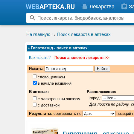
Лекарства
З
На главную
→
Поиск лекарств в аптеках
»
Гипотиазид - поиск в аптеках
:
Как искать?
Поиск аналогов лекарств >>
Искать:
слово целиком
в начале названия
В аптеках:
Расположение:
город:
с электронным заказом
Для поиска по району,
с доставкой
Результаты:
сортировать по
позиций 
Гипотиазид
- описание, 