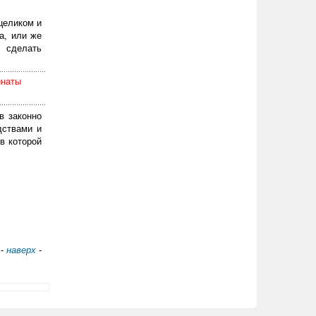
целиком и
а, или же
 сделать
инаты
в законно
дствами и
в которой
-
наверх
-