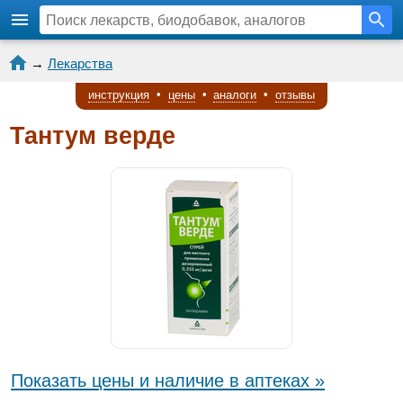
→
Лекарства
инструкция
•
цены
•
аналоги
•
отзывы
Тантум верде
Показать цены и наличие в аптеках »