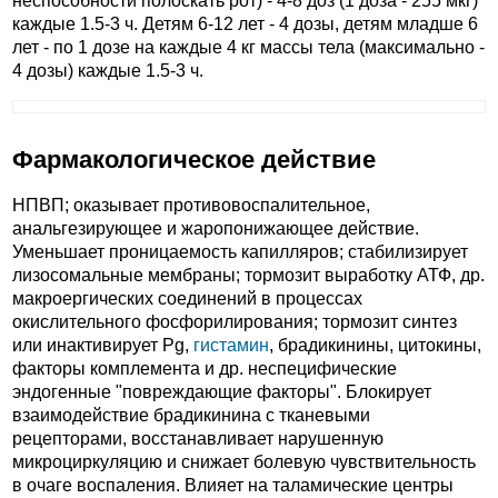
неспособности полоскать рот) - 4-8 доз (1 доза - 255 мкг)
каждые 1.5-3 ч. Детям 6-12 лет - 4 дозы, детям младше 6
лет - по 1 дозе на каждые 4 кг массы тела (максимально -
4 дозы) каждые 1.5-3 ч.
Фармакологическое действие
НПВП; оказывает противовоспалительное,
анальгезирующее и жаропонижающее действие.
Уменьшает проницаемость капилляров; стабилизирует
лизосомальные мембраны; тормозит выработку АТФ, др.
макроергических соединений в процессах
окислительного фосфорилирования; тормозит синтез
или инактивирует Pg,
гистамин
, брадикинины, цитокины,
факторы комплемента и др. неспецифические
эндогенные "повреждающие факторы". Блокирует
взаимодействие брадикинина с тканевыми
рецепторами, восстанавливает нарушенную
микроциркуляцию и снижает болевую чувствительность
в очаге воспаления. Влияет на таламические центры