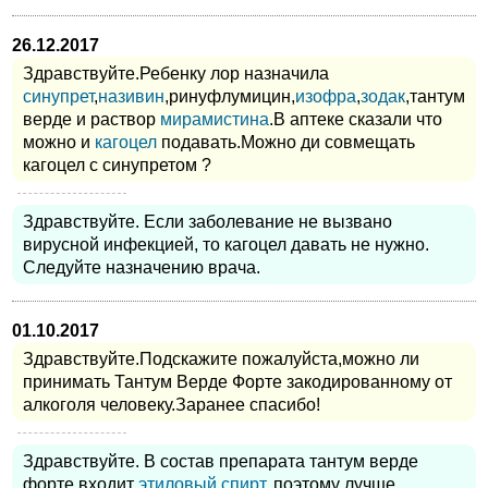
26.12.2017
Здравствуйте.Ребенку лор назначила
синупрет
,
називин
,ринуфлумицин,
изофра
,
зодак
,тантум
верде и раствор
мирамистина
.В аптеке сказали что
можно и
кагоцел
подавать.Можно ди совмещать
кагоцел с синупретом ?
Здравствуйте. Если заболевание не вызвано
вирусной инфекцией, то кагоцел давать не нужно.
Следуйте назначению врача.
01.10.2017
Здравствуйте.Подскажите пожалуйста,можно ли
принимать Тантум Верде Форте закодированному от
алкоголя человеку.Заранее спасибо!
Здравствуйте. В состав препарата тантум верде
форте входит
этиловый спирт
, поэтому лучше