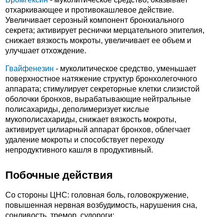
отхаркивающее и противокашлевое действие.
Увеличивает серозный компонент бронхиального
секрета; активирует реснички мерцательного эпителия,
снижает вязкость мокроты, увеличивает ее объем и
улучшает отхождение.
Гвайфенезин
- муколитическое средство, уменьшает
поверхностное натяжение структур бронхолегочного
аппарата; стимулирует секреторные клетки слизистой
оболочки бронхов, вырабатывающие нейтральные
полисахариды, деполимеризует кислые
мукополисахариды, снижает вязкость мокроты,
активирует цилиарный аппарат бронхов, облегчает
удаление мокроты и способствует переходу
непродуктивного кашля в продуктивный.
Побочные действия
Со стороны ЦНС: головная боль, головокружение,
повышенная нервная возбудимость, нарушения сна,
сонливость, тремор, судороги;