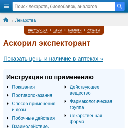
→
Лекарства
инструкция
•
цены
•
аналоги
•
отзывы
Аскорил экспекторант
Показать цены и наличие в аптеках »
Инструкция по применению
Показания
Действующее
вещество
Противопоказания
Фармакологическая
Способ применения
группа
и дозы
Лекарственная
Побочные действия
форма
Взаимодействие,