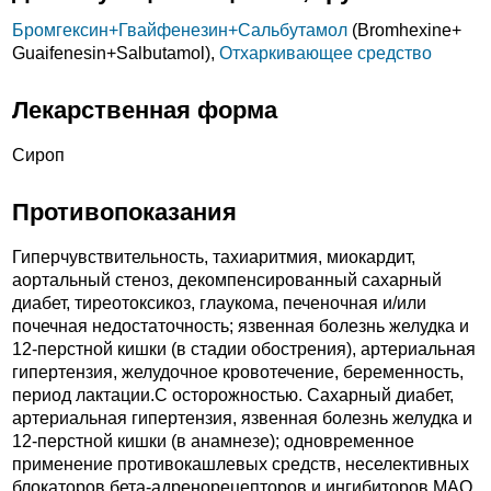
Бромгексин+
Гвайфенезин+
Сальбутамол
(Bromhexine+
Guaifenesin+
Salbutamol),
Отхаркивающее средство
Лекарственная форма
Сироп
Противопоказания
Гиперчувствительность, тахиаритмия, миокардит,
аортальный стеноз, декомпенсированный сахарный
диабет, тиреотоксикоз, глаукома, печеночная и/или
почечная недостаточность; язвенная болезнь желудка и
12-перстной кишки (в стадии обострения), артериальная
гипертензия, желудочное кровотечение, беременность,
период лактации.C осторожностью. Сахарный диабет,
артериальная гипертензия, язвенная болезнь желудка и
12-перстной кишки (в анамнезе); одновременное
применение противокашлевых средств, неселективных
блокаторов бета-адренорецепторов и ингибиторов МАО.