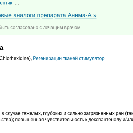
ептик
…
овые аналоги препарата Анима-А »
ыть согласовано с лечащим врачом.
а
Chlorhexidine),
Регенерации тканей стимулятор
в случае тяжелых, глубоких и сильно загрязненных ран (та
тва); повышенная чувствительность к декспантенолу и/ил