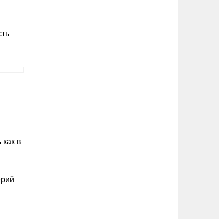
сть
 как в
ерий