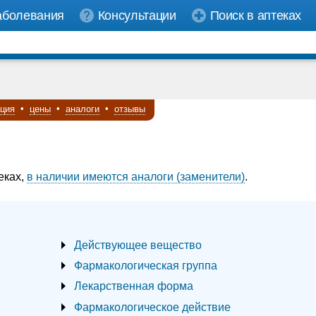
аболевания
Консультации
Поиск в аптеках
кция
•
цены
•
аналоги
•
отзывы
еках,
в наличии имеются аналоги (заменители)
.
Действующее вещество
Фармакологическая группа
Лекарственная форма
Фармакологическое действие