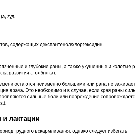
а, зуд.
атов, содержащих декспантенол/хлоргексидин.
язненные и глубокие раны, а также укушенные и колотые 
ска развития столбняка).
ремени остаются неизменно большими или рана не заживает
ация врача. Это необходимо и в случае, если края раны сил
 появляются сильные боли или повреждение сопровождает
а).
 и лактации
ериод грудного вскармливания, однако следует избегать